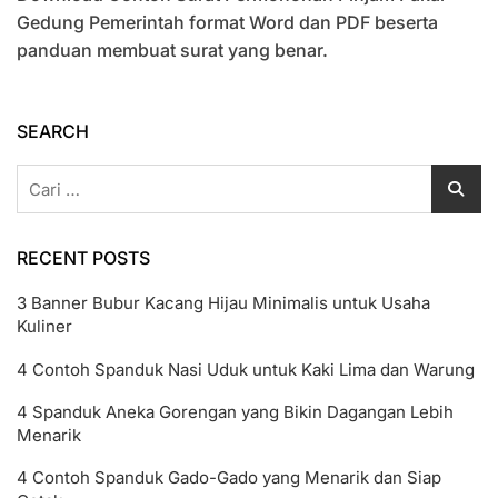
Surat
Gedung Pemerintah format Word dan PDF beserta
Permohonan
panduan membuat surat yang benar.
Pinjam
Pakai
Gedung
Pemerintah
SEARCH
Cari
untuk:
RECENT POSTS
3 Banner Bubur Kacang Hijau Minimalis untuk Usaha
Kuliner
4 Contoh Spanduk Nasi Uduk untuk Kaki Lima dan Warung
4 Spanduk Aneka Gorengan yang Bikin Dagangan Lebih
Menarik
4 Contoh Spanduk Gado-Gado yang Menarik dan Siap