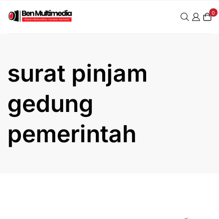
Skip
0
to
content
surat pinjam
gedung
pemerintah