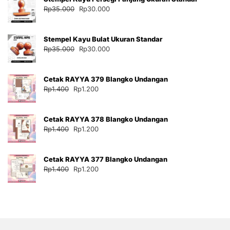
Harga
Harga
Rp
35.000
Rp
30.000
aslinya
saat
adalah:
ini
Stempel Kayu Bulat Ukuran Standar
Rp35.000.
adalah:
Harga
Harga
Rp
35.000
Rp
30.000
Rp30.000.
aslinya
saat
adalah:
ini
Cetak RAYYA 379 Blangko Undangan
Rp35.000.
adalah:
Harga
Harga
Rp
1.400
Rp
1.200
Rp30.000.
aslinya
saat
adalah:
ini
Cetak RAYYA 378 Blangko Undangan
Rp1.400.
adalah:
Harga
Harga
Rp
1.400
Rp
1.200
Rp1.200.
aslinya
saat
adalah:
ini
Cetak RAYYA 377 Blangko Undangan
Rp1.400.
adalah:
Harga
Harga
Rp
1.400
Rp
1.200
Rp1.200.
aslinya
saat
adalah:
ini
Rp1.400.
adalah:
Rp1.200.