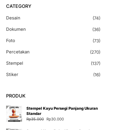
CATEGORY
Desain
(74)
Dokumen
(36)
Foto
(73)
Percetakan
(270)
Stempel
(137)
Stiker
(16)
PRODUK
Stempel Kayu Persegi Panjang Ukuran
Standar
Harga
Harga
Rp
35.000
Rp
30.000
aslinya
saat