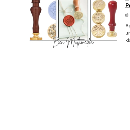
P
Ap
u
kl