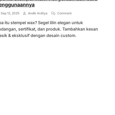
enggunaannya
On
Sep 12, 2025
Andik Arditya
Comment
Apa
a itu stempel wax? Segel lilin elegan untuk
Itu
Stempel
ndangan, sertifikat, dan produk. Tambahkan kesan
Wax?
asik & eksklusif dengan desain custom.
Pengertian
Dan
Cara
Penggunaannya