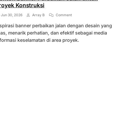
royek Konstruksi
On
Jun 30, 2026
Array B
Comment
Contoh
spirasi banner perbaikan jalan dengan desain yang
Banner
Perbaikan
las, menarik perhatian, dan efektif sebagai media
Jalan
formasi keselamatan di area proyek.
Untuk
Proyek
Konstruksi