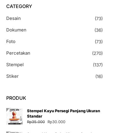
CATEGORY
Desain
(73)
Dokumen
(36)
Foto
(73)
Percetakan
(270)
Stempel
(137)
Stiker
(16)
PRODUK
Stempel Kayu Persegi Panjang Ukuran
Standar
Harga
Harga
Rp
35.000
Rp
30.000
aslinya
saat