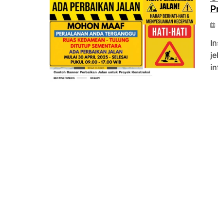
P
In
je
in