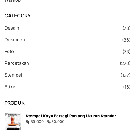
CATEGORY
Desain
(73)
Dokumen
(36)
Foto
(73)
Percetakan
(270)
Stempel
(137)
Stiker
(16)
PRODUK
Stempel Kayu Persegi Panjang Ukuran Standar
Harga
Harga
Rp
35.000
Rp
30.000
aslinya
saat
adalah:
ini