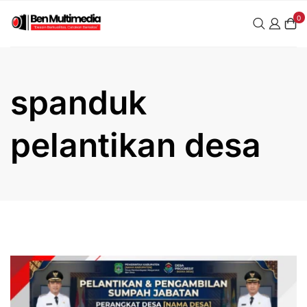
Skip
0
to
content
spanduk
pelantikan desa