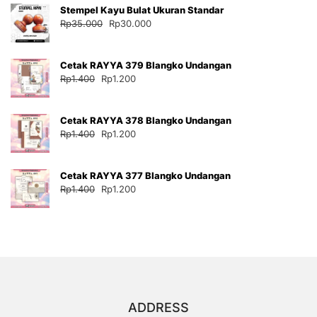
Stempel Kayu Bulat Ukuran Standar
Rp35.000.
adalah:
Harga
Harga
Rp
35.000
Rp
30.000
Rp30.000.
aslinya
saat
adalah:
ini
Cetak RAYYA 379 Blangko Undangan
Rp35.000.
adalah:
Harga
Harga
Rp
1.400
Rp
1.200
Rp30.000.
aslinya
saat
adalah:
ini
Cetak RAYYA 378 Blangko Undangan
Rp1.400.
adalah:
Harga
Harga
Rp
1.400
Rp
1.200
Rp1.200.
aslinya
saat
adalah:
ini
Cetak RAYYA 377 Blangko Undangan
Rp1.400.
adalah:
Harga
Harga
Rp
1.400
Rp
1.200
Rp1.200.
aslinya
saat
adalah:
ini
Rp1.400.
adalah:
Rp1.200.
ADDRESS