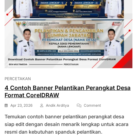
PERCETAKAN
4 Contoh Banner Pelantikan Perangkat Desa
Format CorelDRAW
On
Apr 23, 2026
Andik Arditya
Comment
4
Temukan contoh banner pelantikan perangkat desa
Contoh
Banner
siap edit dengan desain menarik lengkap untuk acara
Pelantikan
resmi dan kebutuhan spanduk pelantikan.
Perangkat