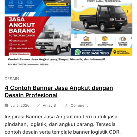
DESAIN
4 Contoh Banner Jasa Angkut dengan
Desain Profesional
On
Jul 5, 2026
Array B
Comment
4
Inspirasi Banner Jasa Angkut modern untuk jasa
Contoh
Banner
pindahan, logistik, dan angkut barang. Tersedia
Jasa
contoh desain serta template banner logistik CDR.
Angkut