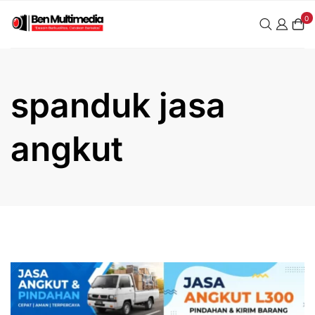
Skip
0
to
content
spanduk jasa
angkut