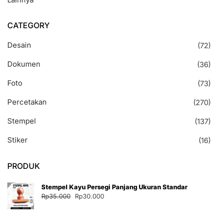
CATEGORY
Desain
(72)
Dokumen
(36)
Foto
(73)
Percetakan
(270)
Stempel
(137)
Stiker
(16)
PRODUK
Stempel Kayu Persegi Panjang Ukuran Standar
Harga
Harga
Rp
35.000
Rp
30.000
aslinya
saat
adalah:
ini