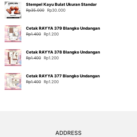
Stempel Kayu Bulat Ukuran Standar
Rp35.000.
adalah:
Harga
Harga
Rp
35.000
Rp
30.000
Rp30.000.
aslinya
saat
adalah:
ini
Cetak RAYYA 379 Blangko Undangan
Rp35.000.
adalah:
Harga
Harga
Rp
1.400
Rp
1.200
Rp30.000.
aslinya
saat
adalah:
ini
Cetak RAYYA 378 Blangko Undangan
Rp1.400.
adalah:
Harga
Harga
Rp
1.400
Rp
1.200
Rp1.200.
aslinya
saat
adalah:
ini
Cetak RAYYA 377 Blangko Undangan
Rp1.400.
adalah:
Harga
Harga
Rp
1.400
Rp
1.200
Rp1.200.
aslinya
saat
adalah:
ini
Rp1.400.
adalah:
Rp1.200.
ADDRESS