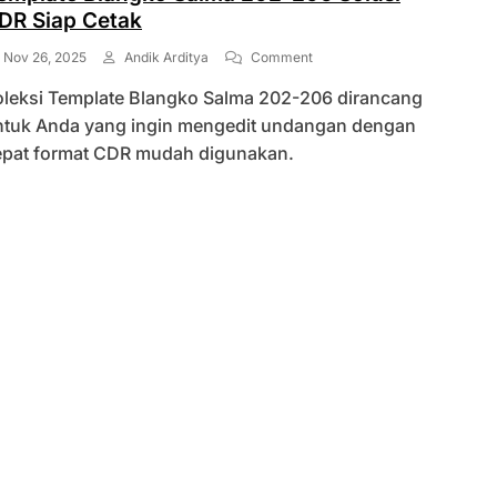
DR Siap Cetak
On
Nov 26, 2025
Andik Arditya
Comment
Template
oleksi Template Blangko Salma 202-206 dirancang
Blangko
Salma
ntuk Anda yang ingin mengedit undangan dengan
202-
epat format CDR mudah digunakan.
206
Solusi
CDR
Siap
Cetak