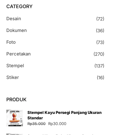
CATEGORY
Desain
(72)
Dokumen
(36)
Foto
(73)
Percetakan
(270)
Stempel
(137)
Stiker
(16)
PRODUK
Stempel Kayu Persegi Panjang Ukuran
Standar
Harga
Harga
Rp
35.000
Rp
30.000
aslinya
saat