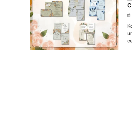
C
K
u
c