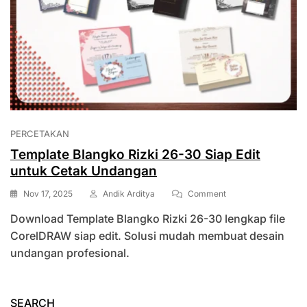
PERCETAKAN
Template Blangko Rizki 26-30 Siap Edit
untuk Cetak Undangan
On
Nov 17, 2025
Andik Arditya
Comment
Template
Download Template Blangko Rizki 26-30 lengkap file
Blangko
Rizki
CorelDRAW siap edit. Solusi mudah membuat desain
26-
undangan profesional.
30
Siap
Edit
Untuk
SEARCH