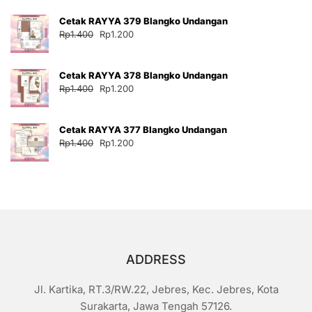
adalah:
ini
Cetak RAYYA 379 Blangko Undangan
Rp35.000.
adalah:
Harga
Harga
Rp
1.400
Rp
1.200
Rp30.000.
aslinya
saat
adalah:
ini
Cetak RAYYA 378 Blangko Undangan
Rp1.400.
adalah:
Harga
Harga
Rp
1.400
Rp
1.200
Rp1.200.
aslinya
saat
adalah:
ini
Cetak RAYYA 377 Blangko Undangan
Rp1.400.
adalah:
Harga
Harga
Rp
1.400
Rp
1.200
Rp1.200.
aslinya
saat
adalah:
ini
Rp1.400.
adalah:
Rp1.200.
ADDRESS
Jl. Kartika, RT.3/RW.22, Jebres, Kec. Jebres, Kota
Surakarta, Jawa Tengah 57126.