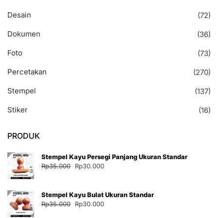
Desain
(72)
Dokumen
(36)
Foto
(73)
Percetakan
(270)
Stempel
(137)
Stiker
(16)
PRODUK
Stempel Kayu Persegi Panjang Ukuran Standar
Harga
Harga
Rp
35.000
Rp
30.000
aslinya
saat
adalah:
ini
Stempel Kayu Bulat Ukuran Standar
Rp35.000.
adalah:
Harga
Harga
Rp
35.000
Rp
30.000
Rp30.000.
aslinya
saat