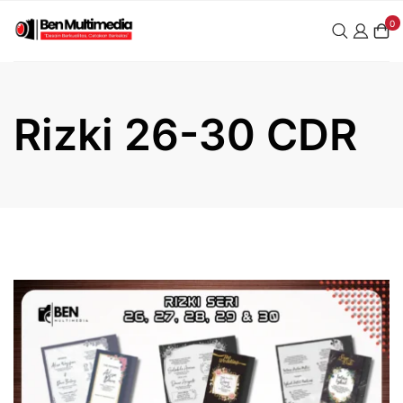
Skip
0
to
content
Rizki 26-30 CDR