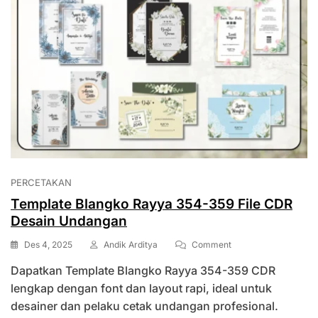
PERCETAKAN
Template Blangko Rayya 354-359 File CDR
Desain Undangan
On
Des 4, 2025
Andik Arditya
Comment
Template
Dapatkan Template Blangko Rayya 354-359 CDR
Blangko
Rayya
lengkap dengan font dan layout rapi, ideal untuk
354-
desainer dan pelaku cetak undangan profesional.
359