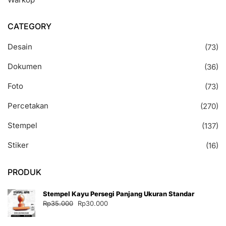
CATEGORY
Desain
(73)
Dokumen
(36)
Foto
(73)
Percetakan
(270)
Stempel
(137)
Stiker
(16)
PRODUK
Stempel Kayu Persegi Panjang Ukuran Standar
Harga
Harga
Rp
35.000
Rp
30.000
aslinya
saat
adalah:
ini