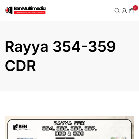
Skip
0
to
content
Rayya 354-359
CDR