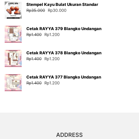
Stempel Kayu Bulat Ukuran Standar
Rp35.000.
adalah:
Harga
Harga
Rp
35.000
Rp
30.000
Rp30.000.
aslinya
saat
adalah:
ini
Cetak RAYYA 379 Blangko Undangan
Rp35.000.
adalah:
Harga
Harga
Rp
1.400
Rp
1.200
Rp30.000.
aslinya
saat
adalah:
ini
Cetak RAYYA 378 Blangko Undangan
Rp1.400.
adalah:
Harga
Harga
Rp
1.400
Rp
1.200
Rp1.200.
aslinya
saat
adalah:
ini
Cetak RAYYA 377 Blangko Undangan
Rp1.400.
adalah:
Harga
Harga
Rp
1.400
Rp
1.200
Rp1.200.
aslinya
saat
adalah:
ini
Rp1.400.
adalah:
Rp1.200.
ADDRESS