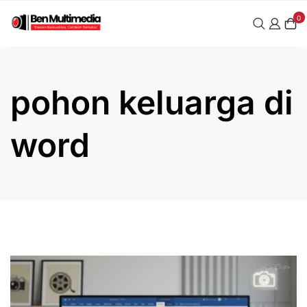
Skip
0
to
content
pohon keluarga di
word