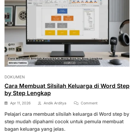
DOKUMEN
Cara Membuat Silsilah Keluarga di Word Step
by Step Lengkap
On
Apr 11, 2026
Andik Arditya
Comment
Cara
Pelajari cara membuat silsilah keluarga di Word step by
Membuat
Silsilah
step mudah dipahami cocok untuk pemula membuat
Keluarga
bagan keluarga yang jelas.
Di