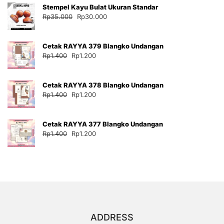
Stempel Kayu Bulat Ukuran Standar
Rp35.000.
adalah:
Harga
Harga
Rp
35.000
Rp
30.000
Rp30.000.
aslinya
saat
adalah:
ini
Cetak RAYYA 379 Blangko Undangan
Rp35.000.
adalah:
Harga
Harga
Rp
1.400
Rp
1.200
Rp30.000.
aslinya
saat
adalah:
ini
Cetak RAYYA 378 Blangko Undangan
Rp1.400.
adalah:
Harga
Harga
Rp
1.400
Rp
1.200
Rp1.200.
aslinya
saat
adalah:
ini
Cetak RAYYA 377 Blangko Undangan
Rp1.400.
adalah:
Harga
Harga
Rp
1.400
Rp
1.200
Rp1.200.
aslinya
saat
adalah:
ini
Rp1.400.
adalah:
Rp1.200.
ADDRESS