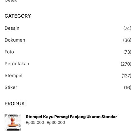
CATEGORY
Desain
(74)
Dokumen
(36)
Foto
(73)
Percetakan
(270)
Stempel
(137)
Stiker
(16)
PRODUK
Stempel Kayu Persegi Panjang Ukuran Standar
Harga
Harga
Rp
35.000
Rp
30.000
aslinya
saat
adalah:
ini