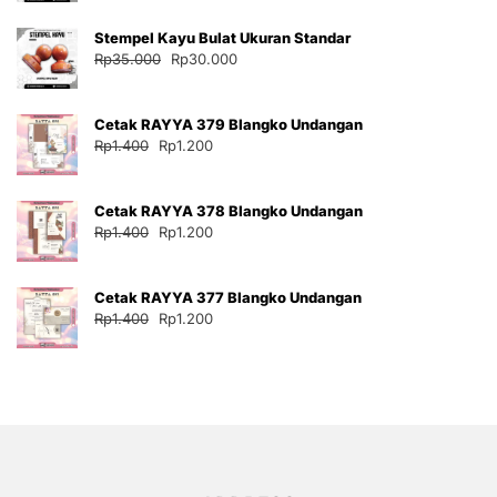
adalah:
ini
Stempel Kayu Bulat Ukuran Standar
Rp35.000.
adalah:
Harga
Harga
Rp
35.000
Rp
30.000
Rp30.000.
aslinya
saat
adalah:
ini
Cetak RAYYA 379 Blangko Undangan
Rp35.000.
adalah:
Harga
Harga
Rp
1.400
Rp
1.200
Rp30.000.
aslinya
saat
adalah:
ini
Cetak RAYYA 378 Blangko Undangan
Rp1.400.
adalah:
Harga
Harga
Rp
1.400
Rp
1.200
Rp1.200.
aslinya
saat
adalah:
ini
Cetak RAYYA 377 Blangko Undangan
Rp1.400.
adalah:
Harga
Harga
Rp
1.400
Rp
1.200
Rp1.200.
aslinya
saat
adalah:
ini
Rp1.400.
adalah:
Rp1.200.