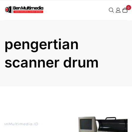
Skip
0
to
content
pengertian
scanner drum