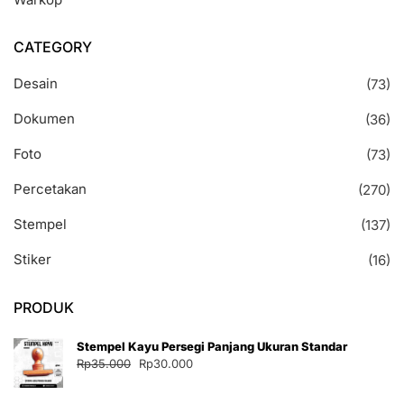
CATEGORY
Desain
(73)
Dokumen
(36)
Foto
(73)
Percetakan
(270)
Stempel
(137)
Stiker
(16)
PRODUK
Stempel Kayu Persegi Panjang Ukuran Standar
Harga
Harga
Rp
35.000
Rp
30.000
aslinya
saat
adalah:
ini