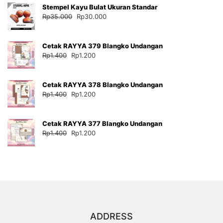
Stempel Kayu Bulat Ukuran Standar
Rp35.000.
adalah:
Harga
Harga
Rp
35.000
Rp
30.000
Rp30.000.
aslinya
saat
adalah:
ini
Cetak RAYYA 379 Blangko Undangan
Rp35.000.
adalah:
Harga
Harga
Rp
1.400
Rp
1.200
Rp30.000.
aslinya
saat
adalah:
ini
Cetak RAYYA 378 Blangko Undangan
Rp1.400.
adalah:
Harga
Harga
Rp
1.400
Rp
1.200
Rp1.200.
aslinya
saat
adalah:
ini
Cetak RAYYA 377 Blangko Undangan
Rp1.400.
adalah:
Harga
Harga
Rp
1.400
Rp
1.200
Rp1.200.
aslinya
saat
adalah:
ini
Rp1.400.
adalah:
Rp1.200.
ADDRESS