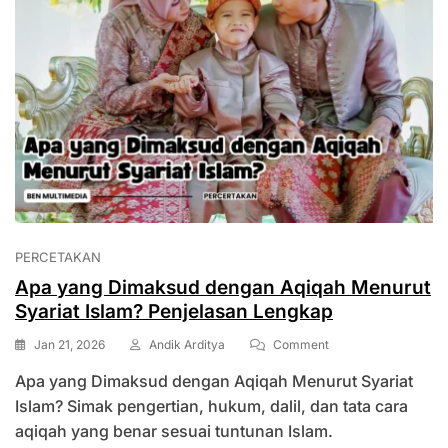
PERCETAKAN
Apa yang Dimaksud dengan Aqiqah Menurut
Syariat Islam? Penjelasan Lengkap
On
Jan 21, 2026
Andik Arditya
Comment
Apa
Apa yang Dimaksud dengan Aqiqah Menurut Syariat
Yang
Dimaksud
Islam? Simak pengertian, hukum, dalil, dan tata cara
Dengan
aqiqah yang benar sesuai tuntunan Islam.
Aqiqah