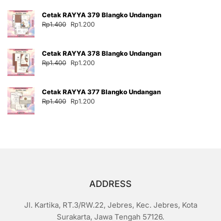
adalah:
ini
Cetak RAYYA 379 Blangko Undangan
Rp35.000.
adalah:
Harga
Harga
Rp
1.400
Rp
1.200
Rp30.000.
aslinya
saat
adalah:
ini
Cetak RAYYA 378 Blangko Undangan
Rp1.400.
adalah:
Harga
Harga
Rp
1.400
Rp
1.200
Rp1.200.
aslinya
saat
adalah:
ini
Cetak RAYYA 377 Blangko Undangan
Rp1.400.
adalah:
Harga
Harga
Rp
1.400
Rp
1.200
Rp1.200.
aslinya
saat
adalah:
ini
Rp1.400.
adalah:
Rp1.200.
ADDRESS
Jl. Kartika, RT.3/RW.22, Jebres, Kec. Jebres, Kota
Surakarta, Jawa Tengah 57126.