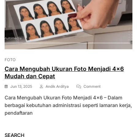
FOTO
Cara Mengubah Ukuran Foto Menjadi 4×6
Mudah dan Cepat
On
Jun 13, 2025
Andik Arditya
Comment
Cara
Cara Mengubah Ukuran Foto Menjadi 4×6 – Dalam
Mengubah
Ukuran
berbagai kebutuhan administrasi seperti lamaran kerja,
Foto
pendaftaran
Menjadi
4×6
Mudah
Dan
SEARCH