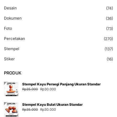
Desain
(74)
Dokumen
(36)
Foto
(73)
Percetakan
(270)
Stempel
(137)
Stiker
(16)
PRODUK
Stempel Kayu Persegi Panjang Ukuran Standar
Harga
Harga
Rp
35.000
Rp
30.000
aslinya
saat
adalah:
ini
Stempel Kayu Bulat Ukuran Standar
Rp35.000.
adalah:
Harga
Harga
Rp
35.000
Rp
30.000
Rp30.000.
aslinya
saat