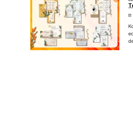
T
Ko
ed
de