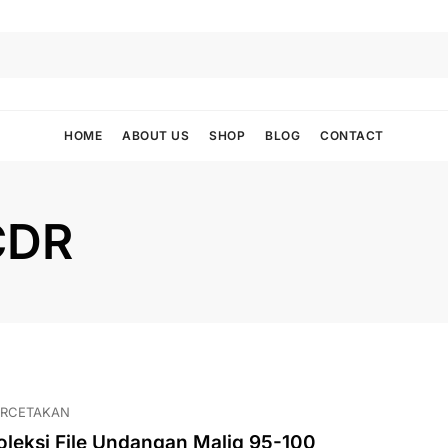
HOME
ABOUT US
SHOP
BLOG
CONTACT
CDR
ERCETAKAN
oleksi File Undangan Maliq 95-100