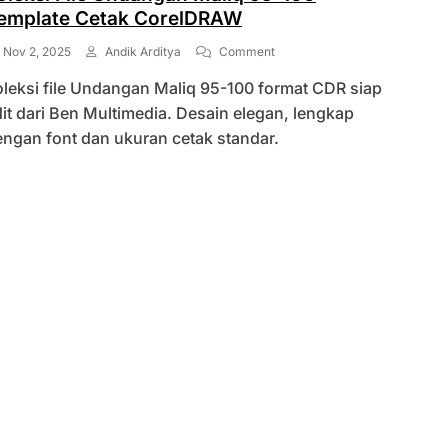
emplate Cetak CorelDRAW
On
Nov 2, 2025
Andik Arditya
Comment
Koleksi
leksi file Undangan Maliq 95-100 format CDR siap
File
Undangan
it dari Ben Multimedia. Desain elegan, lengkap
Maliq
ngan font dan ukuran cetak standar.
95-
100
Template
Cetak
CorelDRAW