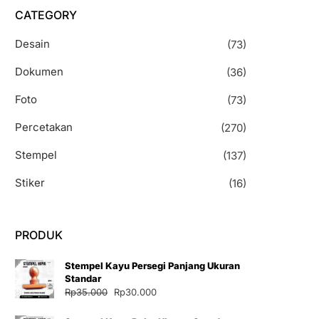
CATEGORY
Desain
(73)
Dokumen
(36)
Foto
(73)
Percetakan
(270)
Stempel
(137)
Stiker
(16)
PRODUK
Stempel Kayu Persegi Panjang Ukuran
Standar
Harga
Harga
Rp
35.000
Rp
30.000
aslinya
saat