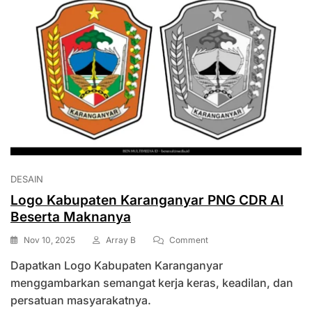
DESAIN
Logo Kabupaten Karanganyar PNG CDR AI
Beserta Maknanya
On
Nov 10, 2025
Array B
Comment
Logo
Dapatkan Logo Kabupaten Karanganyar
Kabupaten
Karanganyar
menggambarkan semangat kerja keras, keadilan, dan
PNG
persatuan masyarakatnya.
CDR