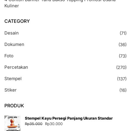
Kuliner
CATEGORY
Desain
(71)
Dokumen
(36)
Foto
(73)
Percetakan
(270)
Stempel
(137)
Stiker
(16)
PRODUK
Stempel Kayu Persegi Panjang Ukuran Standar
Harga
Harga
Rp
35.000
Rp
30.000
aslinya
saat