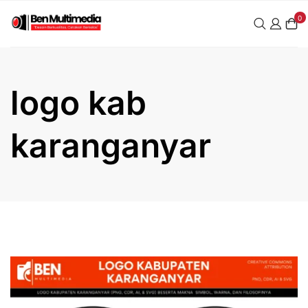
Skip
0
to
content
logo kab
karanganyar