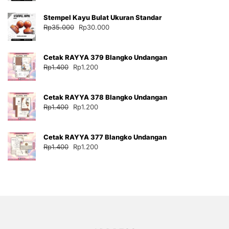
adalah:
ini
Stempel Kayu Bulat Ukuran Standar
Rp35.000.
adalah:
Harga
Harga
Rp
35.000
Rp
30.000
Rp30.000.
aslinya
saat
adalah:
ini
Cetak RAYYA 379 Blangko Undangan
Rp35.000.
adalah:
Harga
Harga
Rp
1.400
Rp
1.200
Rp30.000.
aslinya
saat
adalah:
ini
Cetak RAYYA 378 Blangko Undangan
Rp1.400.
adalah:
Harga
Harga
Rp
1.400
Rp
1.200
Rp1.200.
aslinya
saat
adalah:
ini
Cetak RAYYA 377 Blangko Undangan
Rp1.400.
adalah:
Harga
Harga
Rp
1.400
Rp
1.200
Rp1.200.
aslinya
saat
adalah:
ini
Rp1.400.
adalah:
Rp1.200.