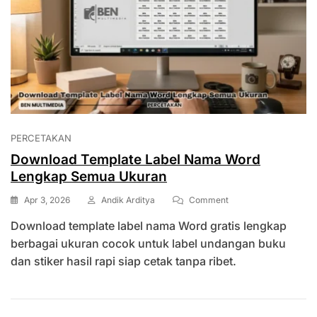
PERCETAKAN
Download Template Label Nama Word
Lengkap Semua Ukuran
On
Apr 3, 2026
Andik Arditya
Comment
Download
Download template label nama Word gratis lengkap
Template
Label
berbagai ukuran cocok untuk label undangan buku
Nama
dan stiker hasil rapi siap cetak tanpa ribet.
Word
Lengkap
Semua
Ukuran