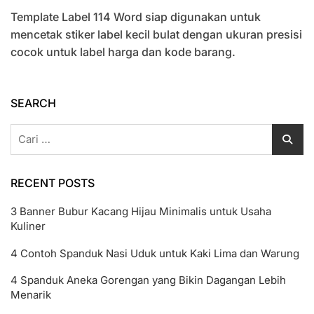
Template
Template Label 114 Word siap digunakan untuk
Label
114
mencetak stiker label kecil bulat dengan ukuran presisi
Word
cocok untuk label harga dan kode barang.
Untuk
Cetak
Stiker
Label
SEARCH
Kecil
Cari
untuk:
RECENT POSTS
3 Banner Bubur Kacang Hijau Minimalis untuk Usaha
Kuliner
4 Contoh Spanduk Nasi Uduk untuk Kaki Lima dan Warung
4 Spanduk Aneka Gorengan yang Bikin Dagangan Lebih
Menarik