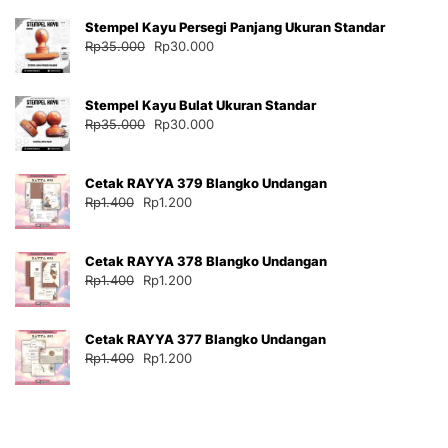
Stempel Kayu Persegi Panjang Ukuran Standar
Harga
Harga
Rp
35.000
Rp
30.000
aslinya
saat
adalah:
ini
Stempel Kayu Bulat Ukuran Standar
Rp35.000.
adalah:
Harga
Harga
Rp
35.000
Rp
30.000
Rp30.000.
aslinya
saat
adalah:
ini
Cetak RAYYA 379 Blangko Undangan
Rp35.000.
adalah:
Harga
Harga
Rp
1.400
Rp
1.200
Rp30.000.
aslinya
saat
adalah:
ini
Cetak RAYYA 378 Blangko Undangan
Rp1.400.
adalah:
Harga
Harga
Rp
1.400
Rp
1.200
Rp1.200.
aslinya
saat
adalah:
ini
Cetak RAYYA 377 Blangko Undangan
Rp1.400.
adalah:
Harga
Harga
Rp
1.400
Rp
1.200
Rp1.200.
aslinya
saat
adalah:
ini
Rp1.400.
adalah:
Rp1.200.