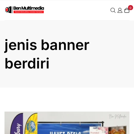
Skip
0
to
content
jenis banner
berdiri