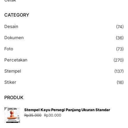
CATEGORY
Desain
(74)
Dokumen
(36)
Foto
(73)
Percetakan
(270)
Stempel
(137)
Stiker
(16)
PRODUK
Stempel Kayu Persegi Panjang Ukuran Standar
Harga
Harga
Rp
35.000
Rp
30.000
aslinya
saat
adalah:
ini