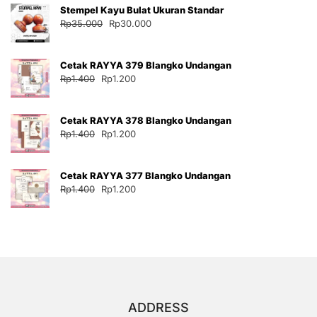
Stempel Kayu Bulat Ukuran Standar
Rp35.000.
adalah:
Harga
Harga
Rp
35.000
Rp
30.000
Rp30.000.
aslinya
saat
adalah:
ini
Cetak RAYYA 379 Blangko Undangan
Rp35.000.
adalah:
Harga
Harga
Rp
1.400
Rp
1.200
Rp30.000.
aslinya
saat
adalah:
ini
Cetak RAYYA 378 Blangko Undangan
Rp1.400.
adalah:
Harga
Harga
Rp
1.400
Rp
1.200
Rp1.200.
aslinya
saat
adalah:
ini
Cetak RAYYA 377 Blangko Undangan
Rp1.400.
adalah:
Harga
Harga
Rp
1.400
Rp
1.200
Rp1.200.
aslinya
saat
adalah:
ini
Rp1.400.
adalah:
Rp1.200.
ADDRESS