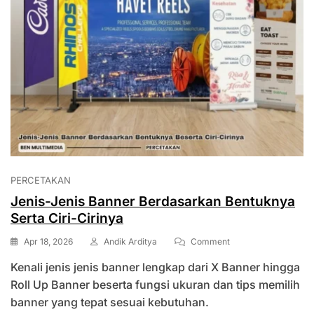
PERCETAKAN
Jenis-Jenis Banner Berdasarkan Bentuknya
Serta Ciri-Cirinya
On
Apr 18, 2026
Andik Arditya
Comment
Jenis-
Kenali jenis jenis banner lengkap dari X Banner hingga
Jenis
Banner
Roll Up Banner beserta fungsi ukuran dan tips memilih
Berdasarkan
banner yang tepat sesuai kebutuhan.
Bentuknya