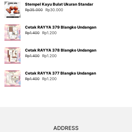
Stempel Kayu Bulat Ukuran Standar
Rp35.000.
adalah:
Harga
Harga
Rp
35.000
Rp
30.000
Rp30.000.
aslinya
saat
adalah:
ini
Cetak RAYYA 379 Blangko Undangan
Rp35.000.
adalah:
Harga
Harga
Rp
1.400
Rp
1.200
Rp30.000.
aslinya
saat
adalah:
ini
Cetak RAYYA 378 Blangko Undangan
Rp1.400.
adalah:
Harga
Harga
Rp
1.400
Rp
1.200
Rp1.200.
aslinya
saat
adalah:
ini
Cetak RAYYA 377 Blangko Undangan
Rp1.400.
adalah:
Harga
Harga
Rp
1.400
Rp
1.200
Rp1.200.
aslinya
saat
adalah:
ini
Rp1.400.
adalah:
Rp1.200.
ADDRESS