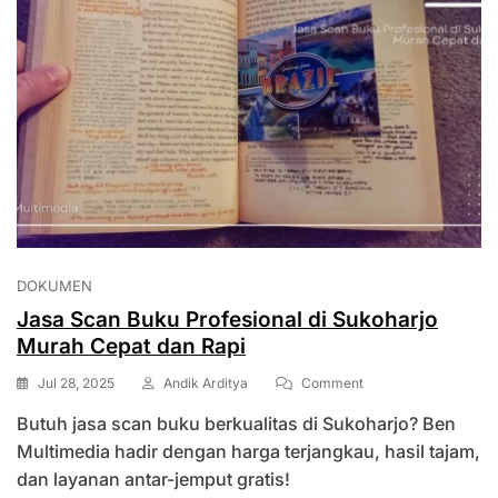
DOKUMEN
Jasa Scan Buku Profesional di Sukoharjo
Murah Cepat dan Rapi
On
Jul 28, 2025
Andik Arditya
Comment
Jasa
Butuh jasa scan buku berkualitas di Sukoharjo? Ben
Scan
Buku
Multimedia hadir dengan harga terjangkau, hasil tajam,
Profesional
dan layanan antar-jemput gratis!
Di