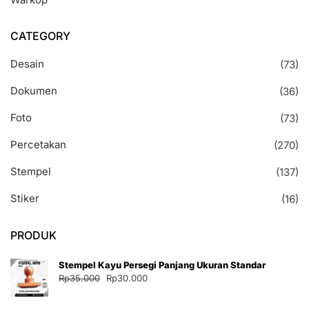
CATEGORY
Desain
(73)
Dokumen
(36)
Foto
(73)
Percetakan
(270)
Stempel
(137)
Stiker
(16)
PRODUK
Stempel Kayu Persegi Panjang Ukuran Standar
Harga
Harga
Rp
35.000
Rp
30.000
aslinya
saat
adalah:
ini