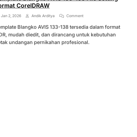
ormat CorelDRAW
On
Jan 2, 2026
Andik Arditya
Comment
Template
emplate Blangko AVIS 133-138 tersedia dalam format
Blangko
AVIS
DR, mudah diedit, dan dirancang untuk kebutuhan
133-
etak undangan pernikahan profesional.
138
File
Setting
Format
CorelDRAW