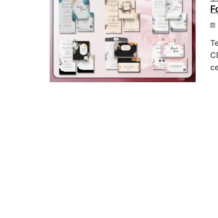
F
T
C
c