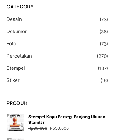
CATEGORY
Desain
(73)
Dokumen
(36)
Foto
(73)
Percetakan
(270)
Stempel
(137)
Stiker
(16)
PRODUK
Stempel Kayu Persegi Panjang Ukuran
Standar
Harga
Harga
Rp
35.000
Rp
30.000
aslinya
saat