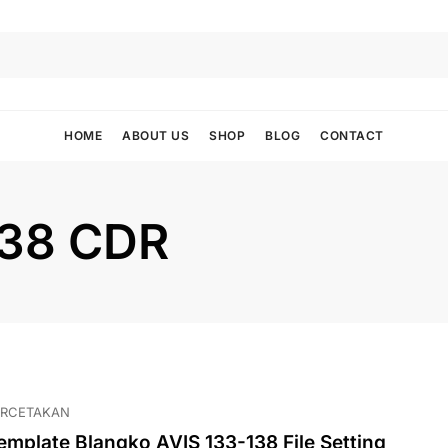
HOME
ABOUT US
SHOP
BLOG
CONTACT
138 CDR
ERCETAKAN
emplate Blangko AVIS 133-138 File Setting