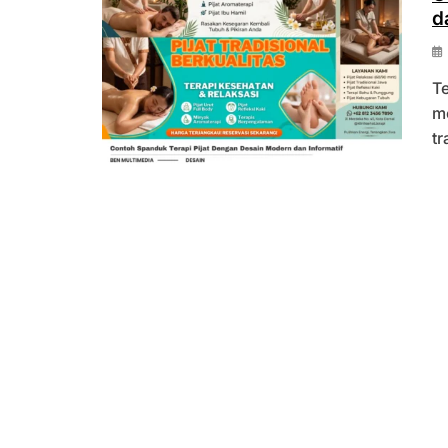
d
T
m
tr