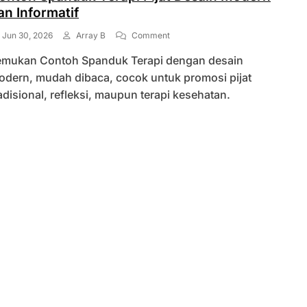
an Informatif
On
Jun 30, 2026
Array B
Comment
Contoh
emukan Contoh Spanduk Terapi dengan desain
Spanduk
Terapi
odern, mudah dibaca, cocok untuk promosi pijat
Pijat
adisional, refleksi, maupun terapi kesehatan.
Desain
Modern
Dan
Informatif