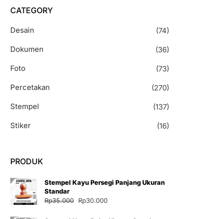
CATEGORY
Desain
(74)
Dokumen
(36)
Foto
(73)
Percetakan
(270)
Stempel
(137)
Stiker
(16)
PRODUK
Stempel Kayu Persegi Panjang Ukuran
Standar
Harga
Harga
Rp
35.000
Rp
30.000
aslinya
saat