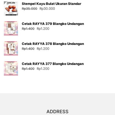
Stempel Kayu Bulat Ukuran Standar
Rp35.000.
adalah:
Harga
Harga
Rp
35.000
Rp
30.000
Rp30.000.
aslinya
saat
adalah:
ini
Cetak RAYYA 379 Blangko Undangan
Rp35.000.
adalah:
Harga
Harga
Rp
1.400
Rp
1.200
Rp30.000.
aslinya
saat
adalah:
ini
Cetak RAYYA 378 Blangko Undangan
Rp1.400.
adalah:
Harga
Harga
Rp
1.400
Rp
1.200
Rp1.200.
aslinya
saat
adalah:
ini
Cetak RAYYA 377 Blangko Undangan
Rp1.400.
adalah:
Harga
Harga
Rp
1.400
Rp
1.200
Rp1.200.
aslinya
saat
adalah:
ini
Rp1.400.
adalah:
Rp1.200.
ADDRESS