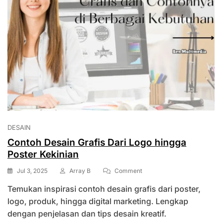
DESAIN
Contoh Desain Grafis Dari Logo hingga
Poster Kekinian
On
Jul 3, 2025
Array B
Comment
Contoh
Temukan inspirasi contoh desain grafis dari poster,
Desain
Grafis
logo, produk, hingga digital marketing. Lengkap
Dari
dengan penjelasan dan tips desain kreatif.
Logo