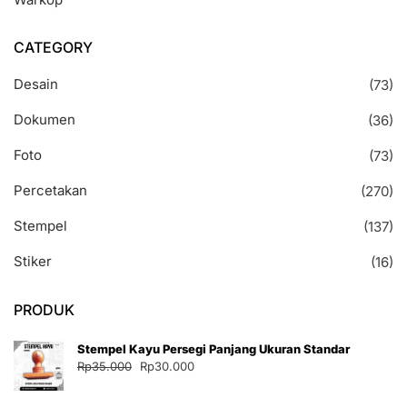
CATEGORY
Desain
(73)
Dokumen
(36)
Foto
(73)
Percetakan
(270)
Stempel
(137)
Stiker
(16)
PRODUK
Stempel Kayu Persegi Panjang Ukuran Standar
Harga
Harga
Rp
35.000
Rp
30.000
aslinya
saat
adalah:
ini