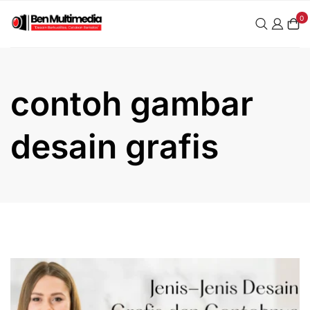
Skip
0
to
content
contoh gambar
desain grafis