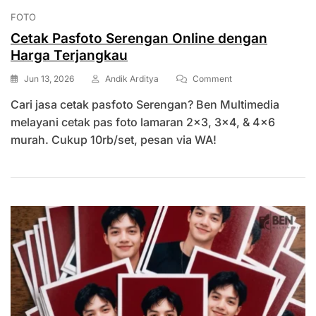
FOTO
Cetak Pasfoto Serengan Online dengan
Harga Terjangkau
On
Jun 13, 2026
Andik Arditya
Comment
Cetak
Cari jasa cetak pasfoto Serengan? Ben Multimedia
Pasfoto
Serengan
melayani cetak pas foto lamaran 2×3, 3×4, & 4×6
Online
murah. Cukup 10rb/set, pesan via WA!
Dengan
Harga
Terjangkau