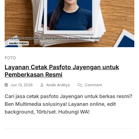
FOTO
Layanan Cetak Pasfoto Jayengan untuk
Pemberkasan Resmi
On
Jun 13, 2026
Andik Arditya
Comment
Layanan
Cari jasa cetak pasfoto Jayengan untuk berkas resmi?
Cetak
Pasfoto
Ben Multimedia solusinya! Layanan online, edit
Jayengan
background, 10rb/set. Hubungi WA!
Untuk
Pemberkasan
Resmi