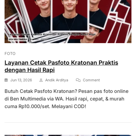
FOTO
Layanan Cetak Pasfoto Kratonan Praktis
dengan Hasil Rapi
On
Jun 13, 2026
Andik Arditya
Comment
Layanan
Butuh Cetak Pasfoto Kratonan? Pesan pas foto online
Cetak
Pasfoto
di Ben Multimedia via WA. Hasil rapi, cepat, & murah
Kratonan
cuma Rp10.000/set. Melayani COD!
Praktis
Dengan
Hasil
Rapi