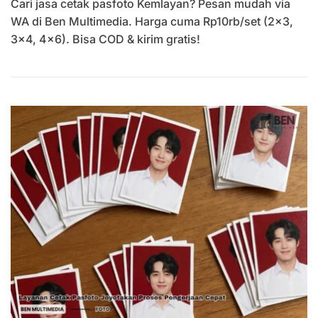
Cari jasa cetak pasfoto Kemlayan? Pesan mudah via
Pasfoto
Kemlayan
WA di Ben Multimedia. Harga cuma Rp10rb/set (2×3,
Pesan
3×4, 4×6). Bisa COD & kirim gratis!
Mudah
Lewat
WhatsApp