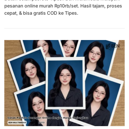
Pasfoto
pesanan online murah Rp10rb/set. Hasil tajam, proses
Tipes
cepat, & bisa gratis COD ke Tipes.
Pesan
Online
Harga
Hemat