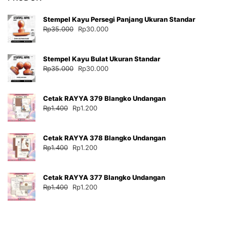
Stempel Kayu Persegi Panjang Ukuran Standar
Harga
Harga
Rp
35.000
Rp
30.000
aslinya
saat
adalah:
ini
Stempel Kayu Bulat Ukuran Standar
Rp35.000.
adalah:
Harga
Harga
Rp
35.000
Rp
30.000
Rp30.000.
aslinya
saat
adalah:
ini
Cetak RAYYA 379 Blangko Undangan
Rp35.000.
adalah:
Harga
Harga
Rp
1.400
Rp
1.200
Rp30.000.
aslinya
saat
adalah:
ini
Cetak RAYYA 378 Blangko Undangan
Rp1.400.
adalah:
Harga
Harga
Rp
1.400
Rp
1.200
Rp1.200.
aslinya
saat
adalah:
ini
Cetak RAYYA 377 Blangko Undangan
Rp1.400.
adalah:
Harga
Harga
Rp
1.400
Rp
1.200
Rp1.200.
aslinya
saat
adalah:
ini
Rp1.400.
adalah:
Rp1.200.