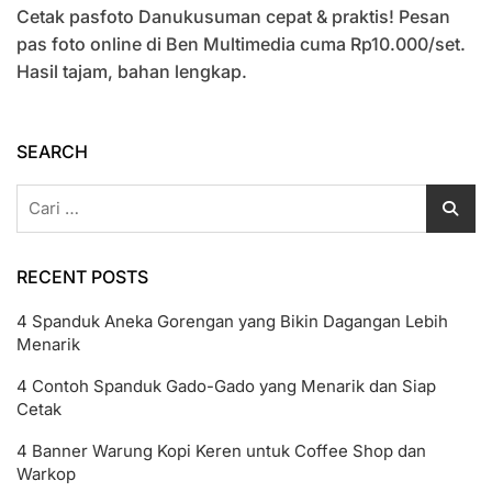
Cetak pasfoto Danukusuman cepat & praktis! Pesan
Cetak
Pasfoto
pas foto online di Ben Multimedia cuma Rp10.000/set.
Danukusuman
Hasil tajam, bahan lengkap.
Pesan
Online
Cepat
SEARCH
Cari
untuk:
RECENT POSTS
4 Spanduk Aneka Gorengan yang Bikin Dagangan Lebih
Menarik
4 Contoh Spanduk Gado-Gado yang Menarik dan Siap
Cetak
4 Banner Warung Kopi Keren untuk Coffee Shop dan
Warkop