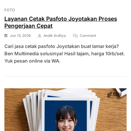
FOTO
Layanan Cetak Pasfoto Joyotakan Proses
Pengerjaan Cepat
On
Jun 13, 2026
Andik Arditya
Comment
Layanan
Cari jasa cetak pasfoto Joyotakan buat lamar kerja?
Cetak
Pasfoto
Ben Multimedia solusinya! Hasil tajam, harga 10rb/set.
Joyotakan
Yuk pesan online via WA.
Proses
Pengerjaan
Cepat