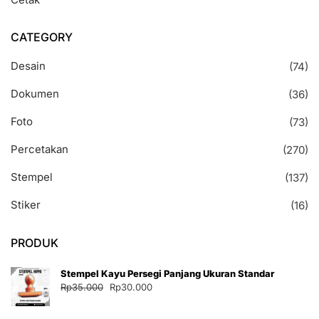
CATEGORY
Desain
(74)
Dokumen
(36)
Foto
(73)
Percetakan
(270)
Stempel
(137)
Stiker
(16)
PRODUK
Stempel Kayu Persegi Panjang Ukuran Standar
Harga
Harga
Rp
35.000
Rp
30.000
aslinya
saat
adalah:
ini