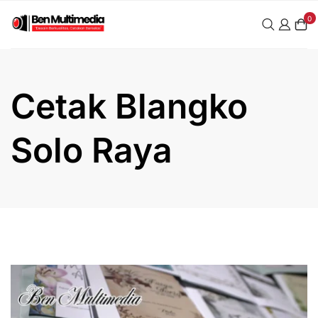
Skip
0
to
content
Cetak Blangko
Solo Raya