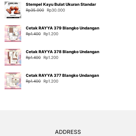
Stempel Kayu Bulat Ukuran Standar
Rp35.000.
adalah:
Harga
Harga
Rp
35.000
Rp
30.000
Rp30.000.
aslinya
saat
adalah:
ini
Cetak RAYYA 379 Blangko Undangan
Rp35.000.
adalah:
Harga
Harga
Rp
1.400
Rp
1.200
Rp30.000.
aslinya
saat
adalah:
ini
Cetak RAYYA 378 Blangko Undangan
Rp1.400.
adalah:
Harga
Harga
Rp
1.400
Rp
1.200
Rp1.200.
aslinya
saat
adalah:
ini
Cetak RAYYA 377 Blangko Undangan
Rp1.400.
adalah:
Harga
Harga
Rp
1.400
Rp
1.200
Rp1.200.
aslinya
saat
adalah:
ini
Rp1.400.
adalah:
Rp1.200.
ADDRESS