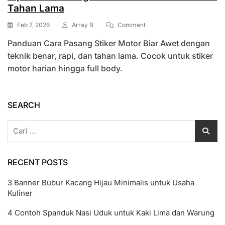
Tahan Lama
On
Feb 7, 2026
Array B
Comment
Tips
Panduan Cara Pasang Stiker Motor Biar Awet dengan
Cara
Pasang
teknik benar, rapi, dan tahan lama. Cocok untuk stiker
Stiker
motor harian hingga full body.
Motor
Biar
Awet
Dan
SEARCH
Tahan
Lama
Cari
untuk:
RECENT POSTS
3 Banner Bubur Kacang Hijau Minimalis untuk Usaha
Kuliner
4 Contoh Spanduk Nasi Uduk untuk Kaki Lima dan Warung