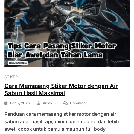
STIKER
Cara Memasang Stiker Motor dengan Air
Sabun Hasil Maksimal
On
Feb 7, 2026
Array B
Comment
Cara
Panduan cara memasang stiker motor dengan air
Memasang
Stiker
sabun agar hasil rapi, minim gelembung, dan lebih
Motor
awet, cocok untuk pemula maupun full body.
Dengan