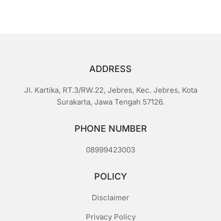
adalah:
ini
Rp1.400.
adalah:
Rp1.200.
ADDRESS
Jl. Kartika, RT.3/RW.22, Jebres, Kec. Jebres, Kota
Surakarta, Jawa Tengah 57126.
PHONE NUMBER
08999423003
POLICY
Disclaimer
Privacy Policy