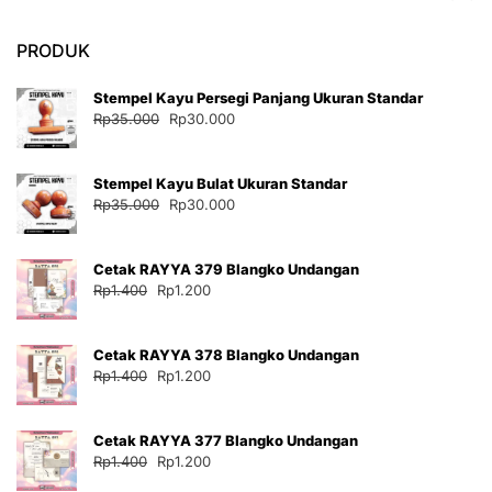
PRODUK
Stempel Kayu Persegi Panjang Ukuran Standar
Harga
Harga
Rp
35.000
Rp
30.000
aslinya
saat
adalah:
ini
Stempel Kayu Bulat Ukuran Standar
Rp35.000.
adalah:
Harga
Harga
Rp
35.000
Rp
30.000
Rp30.000.
aslinya
saat
adalah:
ini
Cetak RAYYA 379 Blangko Undangan
Rp35.000.
adalah:
Harga
Harga
Rp
1.400
Rp
1.200
Rp30.000.
aslinya
saat
adalah:
ini
Cetak RAYYA 378 Blangko Undangan
Rp1.400.
adalah:
Harga
Harga
Rp
1.400
Rp
1.200
Rp1.200.
aslinya
saat
adalah:
ini
Cetak RAYYA 377 Blangko Undangan
Rp1.400.
adalah:
Harga
Harga
Rp
1.400
Rp
1.200
Rp1.200.
aslinya
saat