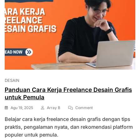
DESAIN
Panduan Cara Kerja Freelance Desain Grafis
untuk Pemula
On
Agu 19, 2025
Array B
Comment
Panduan
Belajar cara kerja freelance desain grafis dengan tips
Cara
Kerja
praktis, pengalaman nyata, dan rekomendasi platform
Freelance
populer untuk pemula.
Desain