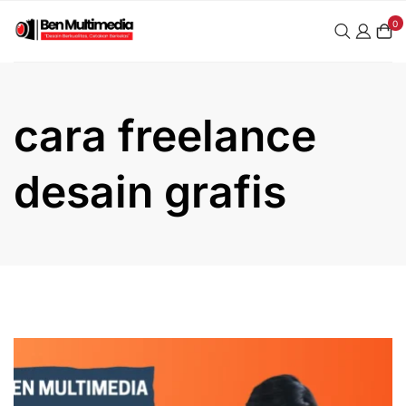
Skip
0
to
content
cara freelance
desain grafis