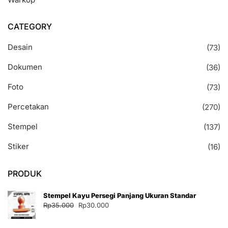
CATEGORY
Desain
(73)
Dokumen
(36)
Foto
(73)
Percetakan
(270)
Stempel
(137)
Stiker
(16)
PRODUK
Stempel Kayu Persegi Panjang Ukuran Standar
Harga
Harga
Rp
35.000
Rp
30.000
aslinya
saat
adalah:
ini