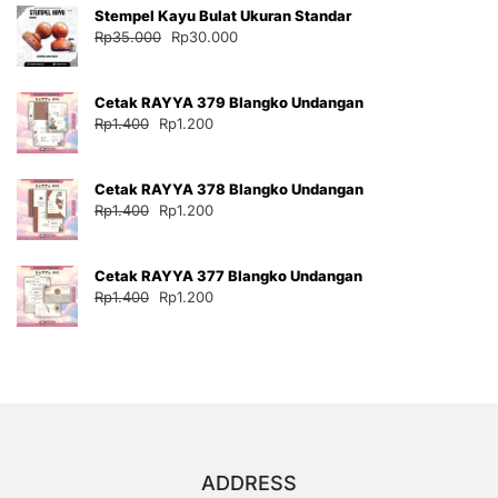
Stempel Kayu Bulat Ukuran Standar
Rp35.000.
adalah:
Harga
Harga
Rp
35.000
Rp
30.000
Rp30.000.
aslinya
saat
adalah:
ini
Cetak RAYYA 379 Blangko Undangan
Rp35.000.
adalah:
Harga
Harga
Rp
1.400
Rp
1.200
Rp30.000.
aslinya
saat
adalah:
ini
Cetak RAYYA 378 Blangko Undangan
Rp1.400.
adalah:
Harga
Harga
Rp
1.400
Rp
1.200
Rp1.200.
aslinya
saat
adalah:
ini
Cetak RAYYA 377 Blangko Undangan
Rp1.400.
adalah:
Harga
Harga
Rp
1.400
Rp
1.200
Rp1.200.
aslinya
saat
adalah:
ini
Rp1.400.
adalah:
Rp1.200.
ADDRESS