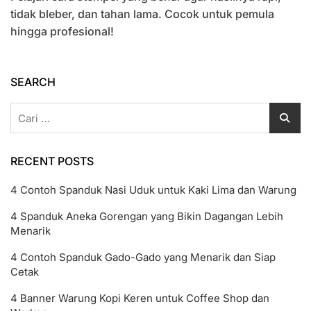
Yang
tidak bleber, dan tahan lama. Cocok untuk pemula
Benar
hingga profesional!
Agar
Hasilnya
Rapi
Dan
SEARCH
Tajam
Cari
untuk:
RECENT POSTS
4 Contoh Spanduk Nasi Uduk untuk Kaki Lima dan Warung
4 Spanduk Aneka Gorengan yang Bikin Dagangan Lebih
Menarik
4 Contoh Spanduk Gado-Gado yang Menarik dan Siap
Cetak
4 Banner Warung Kopi Keren untuk Coffee Shop dan