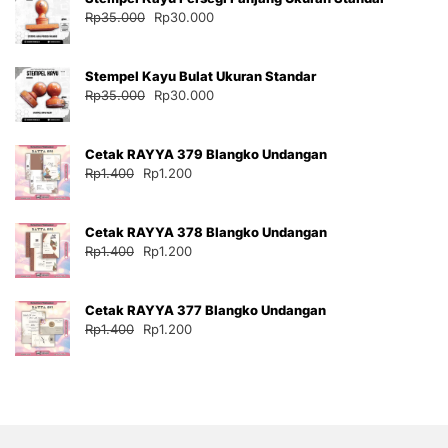
Harga
Harga
Rp
35.000
Rp
30.000
aslinya
saat
adalah:
ini
Stempel Kayu Bulat Ukuran Standar
Rp35.000.
adalah:
Harga
Harga
Rp
35.000
Rp
30.000
Rp30.000.
aslinya
saat
adalah:
ini
Cetak RAYYA 379 Blangko Undangan
Rp35.000.
adalah:
Harga
Harga
Rp
1.400
Rp
1.200
Rp30.000.
aslinya
saat
adalah:
ini
Cetak RAYYA 378 Blangko Undangan
Rp1.400.
adalah:
Harga
Harga
Rp
1.400
Rp
1.200
Rp1.200.
aslinya
saat
adalah:
ini
Cetak RAYYA 377 Blangko Undangan
Rp1.400.
adalah:
Harga
Harga
Rp
1.400
Rp
1.200
Rp1.200.
aslinya
saat
adalah:
ini
Rp1.400.
adalah:
Rp1.200.