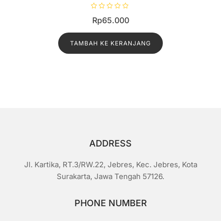
D
Rp
65.000
i
n
i
l
TAMBAH KE KERANJANG
a
i
0
d
a
r
i
5
ADDRESS
Jl. Kartika, RT.3/RW.22, Jebres, Kec. Jebres, Kota
Surakarta, Jawa Tengah 57126.
PHONE NUMBER