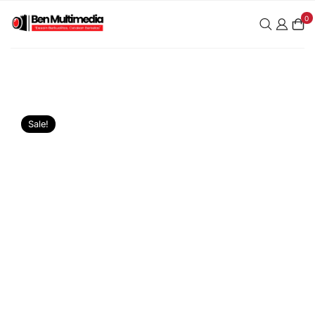
0
Sale!