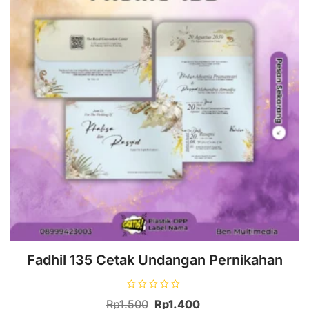
Fadhil 135 Cetak Undangan Pernikahan
D
Rp
1.500
Rp
1.400
i