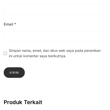
Email
*
Simpan nama, email, dan situs web saya pada peramban
ini untuk komentar saya berikutnya.
Produk Terkait