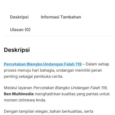
Deskripsi
Informasi Tambahan
Ulasan (0)
Deskripsi
Percetakan Blangko Undangan Falah 119
– Dalam setiap
proses menuju hari bahagia, undangan memiliki peran
penting sebagai pembuka cerita.
Melalui layanan
Percetakan Blangko Undangan Falah 119
,
Ben Multimedia
menghadirkan kualitas yang pantas untuk
momen istimewa Anda.
Dengan tampilan elegan, bahan berkualitas, serta