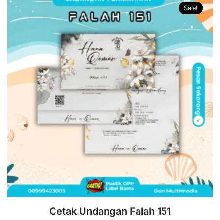
Sale!
Cetak Undangan Falah 151