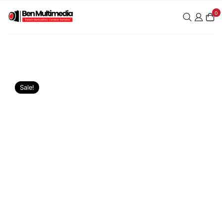
Skip
0
to
content
Sale!