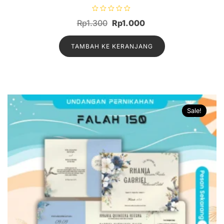
D
Harga
Harga
Rp
1.300
Rp
1.000
i
n
aslinya
saat
i
l
TAMBAH KE KERANJANG
adalah:
ini
a
i
Rp1.300.
adalah:
0
d
Rp1.000.
a
r
i
5
Sale!