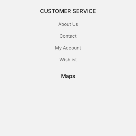
CUSTOMER SERVICE
About Us
Contact
My Account
Wishlist
Maps