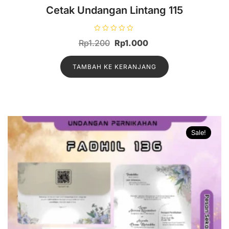
Cetak Undangan Lintang 115
D
Harga
Harga
Rp
1.200
Rp
1.000
i
n
aslinya
saat
i
l
TAMBAH KE KERANJANG
adalah:
ini
a
i
Rp1.200.
adalah:
0
d
Rp1.000.
a
r
i
5
Sale!