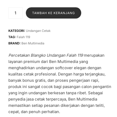
aslinya
saat
adalah:
ini
Kuantitas
TAMBAH KE KERANJANG
Rp1.400.
adalah:
Percetakan
Blangko
Rp1.100.
Undangan
KATEGORI:
Undangan Cetak
Falah
TAG:
Falah 119
119
BRAND:
Ben Multimedia
Percetakan Blangko Undangan Falah 119
merupakan
layanan premium dari Ben Multimedia yang
menghadirkan undangan softcover elegan dengan
kualitas cetak profesional. Dengan harga terjangkau,
banyak bonus gratis, dan proses pengerjaan rapi,
produk ini sangat cocok bagi pasangan calon pengantin
yang ingin undangan berkesan tanpa ribet. Sebagai
penyedia jasa cetak terpercaya, Ben Multimedia
memastikan setiap pesanan dikerjakan dengan teliti,
cepat, dan penuh perhatian.