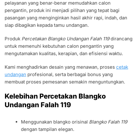
pelayanan yang benar-benar memudahkan calon
pengantin, produk ini menjadi pilihan yang tepat bagi
pasangan yang menginginkan hasil akhir rapi, indah, dan
siap dibagikan kepada tamu undangan.
Produk
Percetakan Blangko Undangan Falah 119
dirancang
untuk memenuhi kebutuhan calon pengantin yang
mengutamakan kualitas, kerapian, dan efisiensi waktu.
Kami menghadirkan desain yang menawan, proses
cetak
undangan
profesional, serta berbagai bonus yang
membuat proses pemesanan semakin menguntungkan.
Kelebihan Percetakan Blangko
Undangan Falah 119
Menggunakan blangko orisinal
Blangko Falah 119
dengan tampilan elegan.