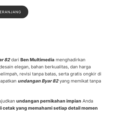
a
saat
:
ini
KERANJANG
0.
adalah:
Rp1.300.
ar 82
dari
Ben Multimedia
menghadirkan
esain elegan, bahan berkualitas, dan harga
impah, revisi tanpa batas, serta gratis ongkir di
dapatkan
undangan Byar 82
yang memikat tanpa
ujudkan
undangan pernikahan impian
Anda
li cetak yang memahami setiap detail momen