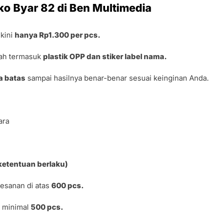
o Byar 82 di Ben Multimedia
 kini
hanya Rp1.300 per pcs.
ah termasuk
plastik OPP dan stiker label nama.
pa batas
sampai hasilnya benar-benar sesuai keinginan Anda.
ara
 ketentuan berlaku)
esanan di atas
600 pcs.
 minimal
500 pcs.