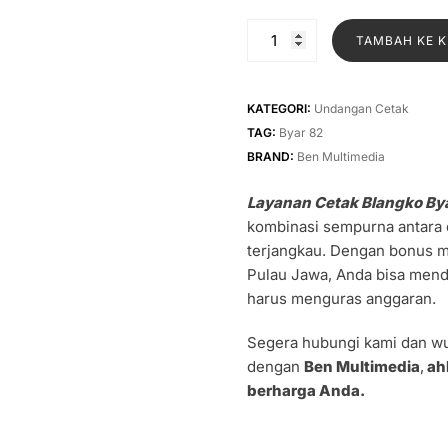
asliny
adalah
Kuantitas
TAMBAH KE 
Rp1.50
Layanan
Cetak
Blangko
KATEGORI:
Undangan Cetak
Byar
TAG:
Byar 82
82
BRAND:
Ben Multimedia
Layanan Cetak Blangko By
kombinasi sempurna antara d
terjangkau. Dengan bonus mel
Pulau Jawa, Anda bisa men
harus menguras anggaran.
Segera hubungi kami dan w
dengan
Ben Multimedia
,
ah
berharga Anda.