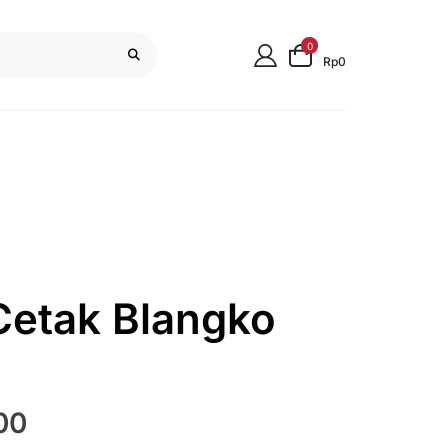
0
Rp0
Cetak Blangko
Harga
00