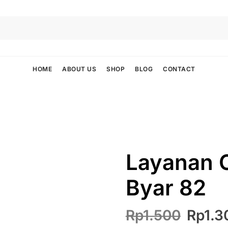
HOME
ABOUT US
SHOP
BLOG
CONTACT
Layanan 
Byar 82
Harga
Rp
1.500
Rp
1.3