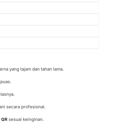
rna yang tajam dan tahan lama.
 puas.
elasnya.
ni secara profesional.
e QR
sesuai keinginan.