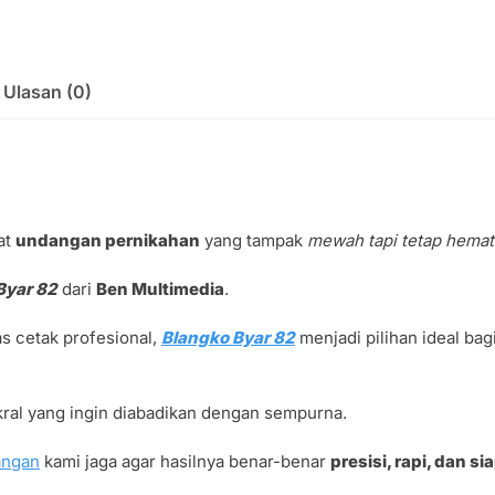
Ulasan (0)
at
undangan pernikahan
yang tampak
mewah tapi tetap hemat
Byar 82
dari
Ben Multimedia
.
s cetak profesional,
Blangko Byar 82
menjadi pilihan ideal ba
al yang ingin diabadikan dengan sempurna.
angan
kami jaga agar hasilnya benar-benar
presisi, rapi, dan 