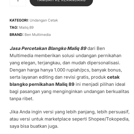
Rp1.400.
adalah:
Jasa
Percetakan
Rp1.000.
Blangko
KATEGORI:
Undangan Cetak
Maliq
TAG:
Maliq 89
89
BRAND:
Ben Multimedia
Jasa Percetakan Blangko Maliq 89
dari Ben
Multimedia memberikan solusi undangan pernikahan
yang elegan, terjangkau, dan mudah dipersonalisasi.
Dengan harga hanya 1.000 rupiah/pcs, banyak bonus,
serta layanan editing dan revisi gratis, produk
cetak
blangko pernikahan Maliq 89
ini menjadi pilihan ideal
bagi pasangan yang menginginkan undangan berkualitas
tanpa ribet.
Jika Anda ingin versi yang lebih panjang, lebih persuasif,
atau versi untuk marketplace seperti Shopee/Tokopedia,
saya bisa buatkan juga.