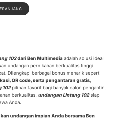
:
ini
KERANJANG
0.
adalah:
Rp1.000.
ang 102
dari Ben Multimedia
adalah solusi ideal
an undangan pernikahan berkualitas tinggi
at. Dilengkapi berbagai bonus menarik seperti
okasi, QR code, serta pengantaran gratis
,
g 102
pilihan favorit bagi banyak calon pengantin.
ahan berkualitas,
undangan Lintang 102
siap
ewa Anda.
dkan undangan impian Anda bersama Ben