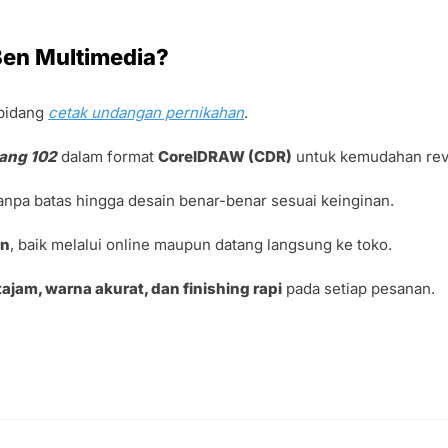
Ben Multimedia?
bidang
cetak undangan pernikahan
.
tang 102
dalam format
CorelDRAW (CDR)
untuk kemudahan revi
anpa batas hingga desain benar-benar sesuai keinginan.
an
, baik melalui online maupun datang langsung ke toko.
tajam, warna akurat, dan finishing rapi
pada setiap pesanan.