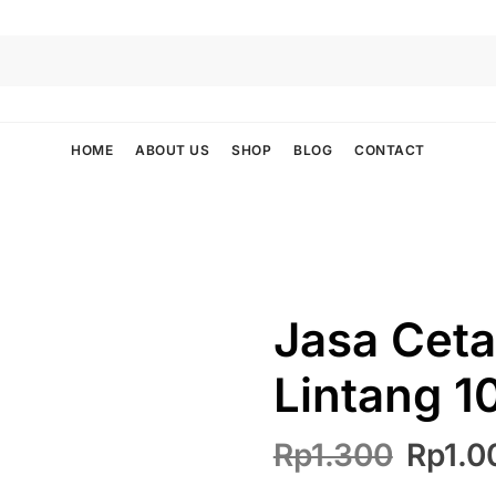
HOME
ABOUT US
SHOP
BLOG
CONTACT
Jasa Cet
Lintang 1
Harga
Rp
1.300
Rp
1.0
asliny