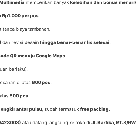
Multimedia
memberikan banyak
kelebihan dan bonus menari
a
Rp1.000 per pcs
.
a
tanpa biaya tambahan.
)
dan revisi desain
hingga benar-benar fix selesai
.
code QR menuju Google Maps
.
uan berlaku).
esanan di atas
600 pcs
.
 atas
500 pcs
.
ongkir antar pulau
, sudah termasuk
free packing
.
99423003)
atau datang langsung ke toko di
Jl. Kartika, RT.3/R