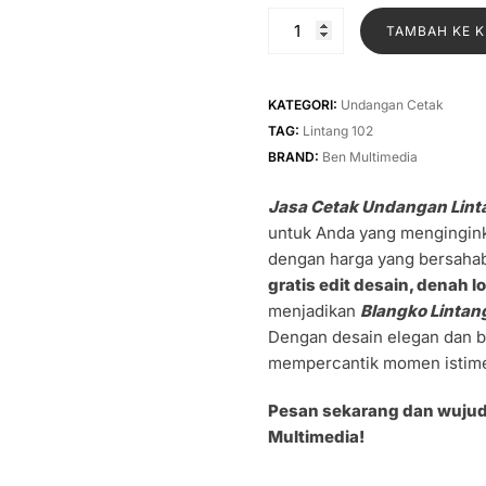
adalah
Kuantitas
TAMBAH KE 
Rp1.30
Jasa
Cetak
Undangan
KATEGORI:
Undangan Cetak
Lintang
TAG:
Lintang 102
102
BRAND:
Ben Multimedia
Jasa Cetak Undangan Lint
untuk Anda yang mengingink
dengan harga yang bersahab
gratis edit desain, denah l
menjadikan
Blangko Lintan
Dengan desain elegan dan b
mempercantik momen istim
Pesan sekarang dan wuju
Multimedia!