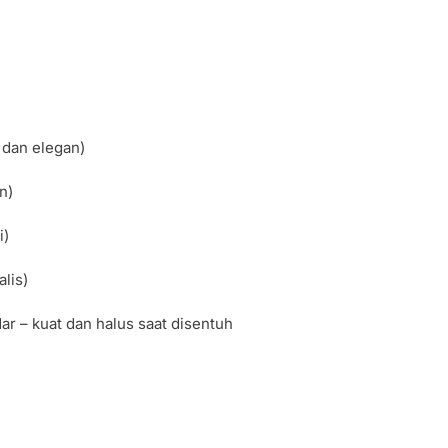
, dan elegan)
n)
i)
lis)
ar – kuat dan halus saat disentuh