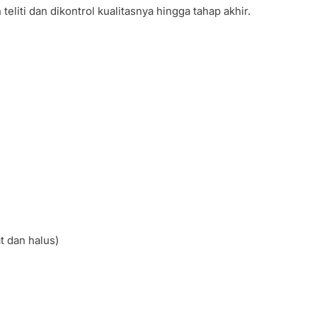
eliti dan dikontrol kualitasnya hingga tahap akhir.
t dan halus)