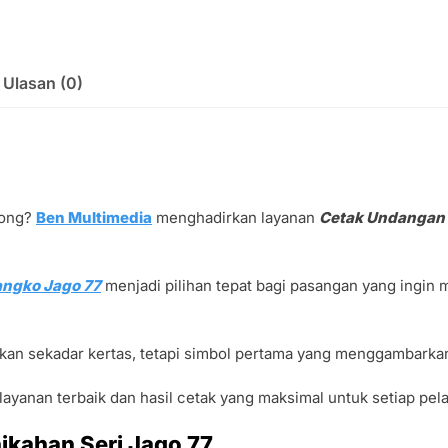
Ulasan (0)
tong?
Ben Multimedia
menghadirkan layanan
Cetak Undangan 
angko Jago 77
menjadi pilihan tepat bagi pasangan yang ingin 
an sekadar kertas, tetapi simbol pertama yang menggambarkan
yanan terbaik dan hasil cetak yang maksimal untuk setiap pel
ikahan Seri Jago 77