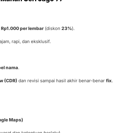
a
Rp1.000 per lembar
(diskon
23%
).
jam, rapi, dan eksklusif.
abel nama
.
raw (CDR)
dan revisi sampai hasil akhir benar-benar
fix
.
ogle Maps)
syarat dan ketentuan berlaku
).