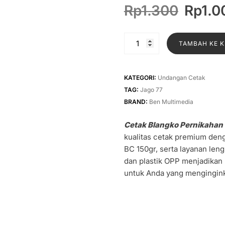
Harga
Rp
1.300
Rp
1.0
asliny
adalah
Kuantitas
TAMBAH KE 
Rp1.30
Cetak
Undangan
Pernikahan
KATEGORI:
Undangan Cetak
Seri
TAG:
Jago 77
Jago
BRAND:
Ben Multimedia
77
Cetak Blangko Pernikahan
kualitas cetak premium den
BC 150gr, serta layanan leng
dan plastik OPP menjadikan
untuk Anda yang menginginka