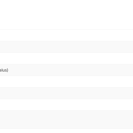
alus)