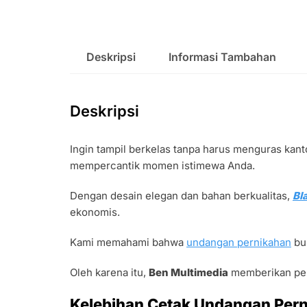
Deskripsi
Informasi Tambahan
Deskripsi
Ingin tampil berkelas tanpa harus menguras kan
mempercantik momen istimewa Anda.
Dengan desain elegan dan bahan berkualitas,
Bl
ekonomis.
Kami memahami bahwa
undangan pernikahan
buk
Oleh karena itu,
Ben Multimedia
memberikan pela
Kelebihan Cetak Undangan Pern