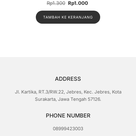
Harga
Harga
Rp
1.300
Rp
1.000
i
n
aslinya
saat
i
l
TAMBAH KE KERANJANG
adalah:
ini
a
i
Rp1.300.
adalah:
0
d
Rp1.000.
a
r
i
5
ADDRESS
Jl. Kartika, RT.3/RW.22, Jebres, Kec. Jebres, Kota
Surakarta, Jawa Tengah 57126.
PHONE NUMBER
08999423003