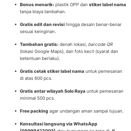
Bonus menarik:
plastik OPP dan
stiker label nama
tanpa biaya tambahan.
Gratis edit dan revisi
hingga desain benar-benar
sesuai keinginan.
Tambahan gratis:
denah lokasi,
barcode QR
(lokasi Google Maps), dan foto kecil (syarat dan
ketentuan berlaku).
Gratis cetak stiker label nama
untuk pemesanan
di atas 600 pcs.
Gratis antar wilayah Solo Raya
untuk pemesanan
minimal 500 pcs.
Free packing
agar undangan aman sampai tujuan.
Konsultasi langsung via WhatsApp
(08999423003)
atau kunjungan ke toko di
Jl.