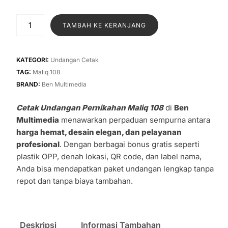
aslinya
saat
adalah:
ini
Kuantitas
TAMBAH KE KERANJANG
Rp1.300.
adalah:
Cetak
Undangan
Rp1.000.
Pernikahan
KATEGORI:
Undangan Cetak
Maliq
TAG:
Maliq 108
108
BRAND:
Ben Multimedia
Cetak Undangan Pernikahan Maliq 108
di
Ben
Multimedia
menawarkan perpaduan sempurna antara
harga hemat, desain elegan, dan pelayanan
profesional
. Dengan berbagai bonus gratis seperti
plastik OPP, denah lokasi, QR code, dan label nama,
Anda bisa mendapatkan paket undangan lengkap tanpa
repot dan tanpa biaya tambahan.
Deskripsi
Informasi Tambahan