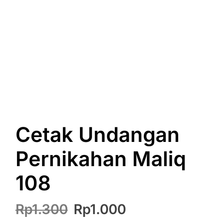
Cetak Undangan
Pernikahan Maliq
108
Harga
Harga
Rp
1.300
Rp
1.000