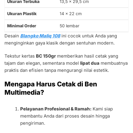
Ukuran Terbuka
13,5 x 29,5 cm
Ukuran Plastik
14 x 22 cm
Minimal Order
50 lembar
Desain
Blangko Maliq 108
ini cocok untuk Anda yang
menginginkan gaya klasik dengan sentuhan modern.
Tekstur kertas
BC 150gr
memberikan hasil cetak yang
tajam dan elegan, sementara model
lipat dua
membuatnya
praktis dan efisien tanpa mengurangi nilai estetik.
Mengapa Harus Cetak di Ben
Multimedia?
Pelayanan Profesional & Ramah:
Kami siap
membantu Anda dari proses desain hingga
pengiriman.