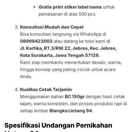
Gratis print stiker label nama
untuk
pemesanan di atas 500 pcs
Konsultasi Mudah dan Cepat
Bisa konsultasi langsung via WhatsApp di
08999423003
atau datang ke toko kami di
Jl. Kartika, RT.3/RW.22, Jebres, Kec. Jebres,
Kota Surakarta, Jawa Tengah 57126
.
Kami siap membantu menentukan desain, warna,
hingga konsep yang paling cocok untuk acara
Anda.
Kualitas Cetak Terjamin
Menggunakan bahan
BC 150gr
dengan hasil cetak
tajam, warna konsisten, dan proses produksi rapi di
setiap lembar
Blangko Lintang 94
.
Spesifikasi Undangan Pernikahan