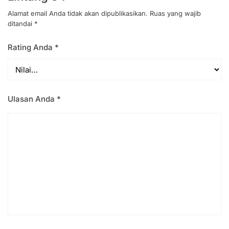
Alamat email Anda tidak akan dipublikasikan.
Ruas yang wajib
ditandai
*
Rating Anda
*
Ulasan Anda
*