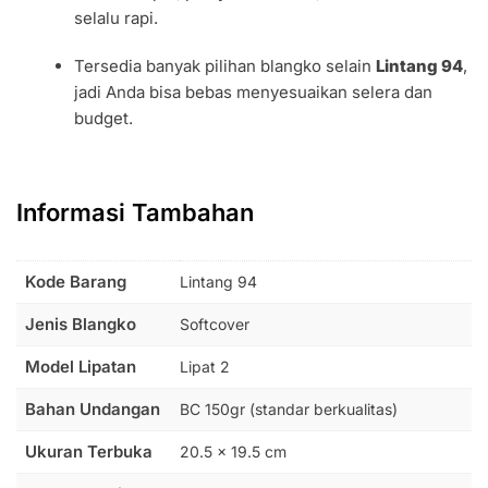
selalu rapi.
Tersedia banyak pilihan blangko selain
Lintang 94
,
jadi Anda bisa bebas menyesuaikan selera dan
budget.
Informasi Tambahan
Kode Barang
Lintang 94
Jenis Blangko
Softcover
Model Lipatan
Lipat 2
Bahan Undangan
BC 150gr (standar berkualitas)
Ukuran Terbuka
20.5 x 19.5 cm