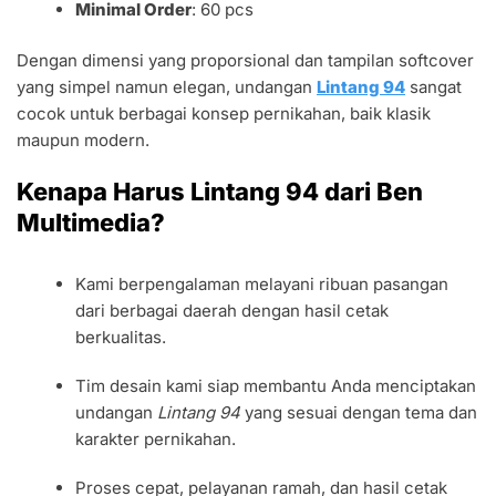
Minimal Order
: 60 pcs
Dengan dimensi yang proporsional dan tampilan softcover
yang simpel namun elegan, undangan
Lintang 94
sangat
cocok untuk berbagai konsep pernikahan, baik klasik
maupun modern.
Kenapa Harus Lintang 94 dari Ben
Multimedia?
Kami berpengalaman melayani ribuan pasangan
dari berbagai daerah dengan hasil cetak
berkualitas.
Tim desain kami siap membantu Anda menciptakan
undangan
Lintang 94
yang sesuai dengan tema dan
karakter pernikahan.
Proses cepat, pelayanan ramah, dan hasil cetak