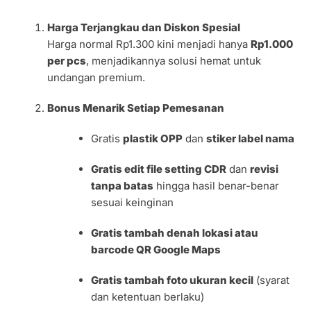
Harga Terjangkau dan Diskon Spesial
Harga normal Rp1.300 kini menjadi hanya
Rp1.000
per pcs
, menjadikannya solusi hemat untuk
undangan premium.
Bonus Menarik Setiap Pemesanan
Gratis
plastik OPP
dan
stiker label nama
Gratis edit file setting CDR
dan
revisi
tanpa batas
hingga hasil benar-benar
sesuai keinginan
Gratis tambah denah lokasi atau
barcode QR Google Maps
Gratis tambah foto ukuran kecil
(syarat
dan ketentuan berlaku)