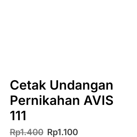
Cetak Undangan
Pernikahan AVIS
111
Harga
Harga
Rp
1.400
Rp
1.100