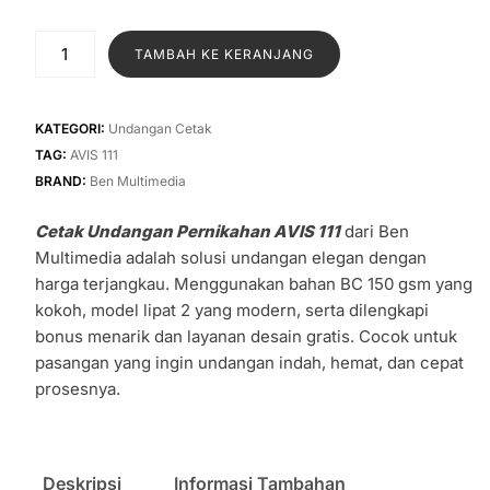
aslinya
saat
adalah:
ini
Kuantitas
TAMBAH KE KERANJANG
Rp1.400.
adalah:
Cetak
Undangan
Rp1.100.
Pernikahan
KATEGORI:
Undangan Cetak
AVIS
TAG:
AVIS 111
111
BRAND:
Ben Multimedia
Cetak Undangan Pernikahan AVIS 111
dari Ben
Multimedia adalah solusi undangan elegan dengan
harga terjangkau. Menggunakan bahan BC 150 gsm yang
kokoh, model lipat 2 yang modern, serta dilengkapi
bonus menarik dan layanan desain gratis. Cocok untuk
pasangan yang ingin undangan indah, hemat, dan cepat
prosesnya.
Deskripsi
Informasi Tambahan