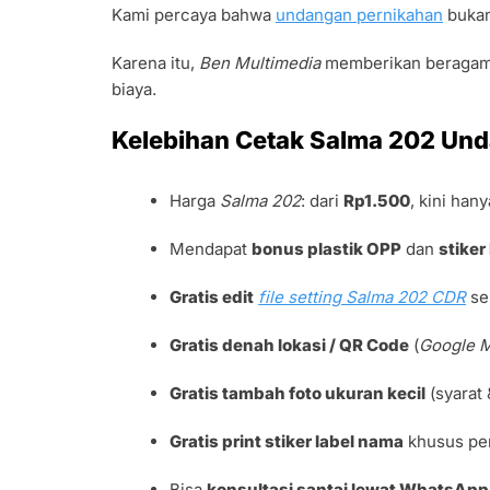
Kami percaya bahwa
undangan pernikahan
bukan
Karena itu,
Ben Multimedia
memberikan beragam 
biaya.
Kelebihan Cetak Salma 202 Un
Harga
Salma 202
: dari
Rp1.500
, kini han
Mendapat
bonus plastik OPP
dan
stiker
Gratis edit
file setting Salma 202 CDR
se
Gratis denah lokasi / QR Code
(
Google 
Gratis tambah foto ukuran kecil
(syarat 
Gratis print stiker label nama
khusus p
Bisa
konsultasi santai lewat WhatsApp