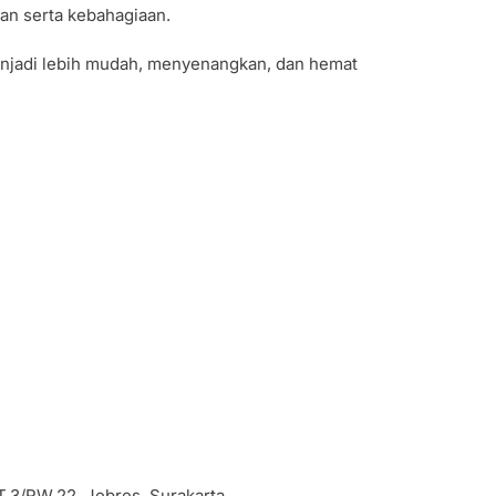
an serta kebahagiaan.
jadi lebih mudah, menyenangkan, dan hemat
RT.3/RW.22, Jebres, Surakarta.