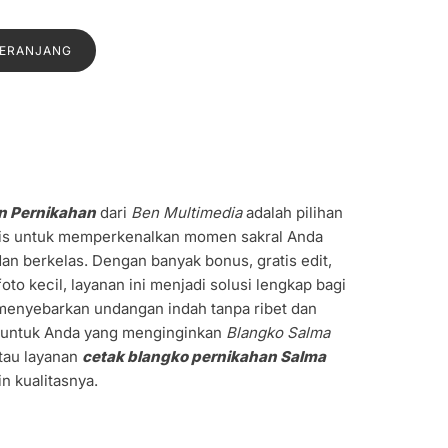
a
saat
:
ini
KERANJANG
0.
adalah:
Rp1.200.
n Pernikahan
dari
Ben Multimedia
adalah pilihan
is untuk memperkenalkan momen sakral Anda
n berkelas. Dengan banyak bonus, gratis edit,
to kecil, layanan ini menjadi solusi lengkap bagi
 menyebarkan undangan indah tanpa ribet dan
k untuk Anda yang menginginkan
Blangko Salma
atau layanan
cetak blangko pernikahan Salma
n kualitasnya.