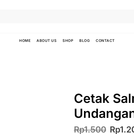
HOME
ABOUT US
SHOP
BLOG
CONTACT
Cetak Sa
Undangan
Harga
Rp
1.500
Rp
1.2