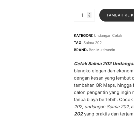
asliny
adalah
Kuantitas
TAMBAH KE 
Rp1.50
Cetak
Salma
202
KATEGORI:
Undangan Cetak
Undangan
TAG:
Salma 202
Pernikahan
BRAND:
Ben Multimedia
Cetak Salma 202 Undanga
blangko elegan dan ekonom
dengan kesan yang lembut da
tambahan QR Maps, hingga fo
calon pengantin yang ingin
tanpa biaya berlebih. Coco
202
,
undangan Salma 202
, 
202
yang praktis dan terjami