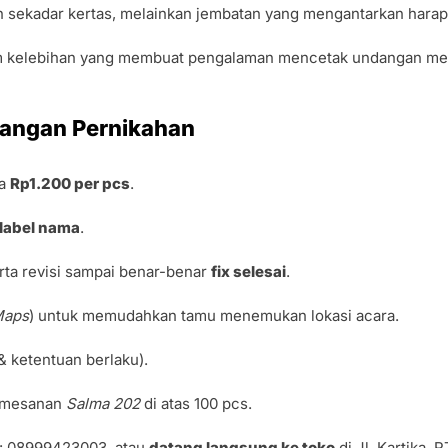
 sekadar kertas, melainkan jembatan yang mengantarkan harap
kelebihan yang membuat pengalaman mencetak undangan men
dangan Pernikahan
ya
Rp1.200 per pcs
.
 label nama
.
rta revisi sampai benar-benar
fix selesai
.
Maps
) untuk memudahkan tamu menemukan lokasi acara.
& ketentuan berlaku).
emesanan
Salma 202
di atas 100 pcs.
: 08999423003, atau
datang langsung ke toko
di Jl. Kartika, 