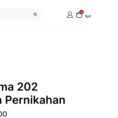
0
Rp0
lma 202
 Pernikahan
Harga
00