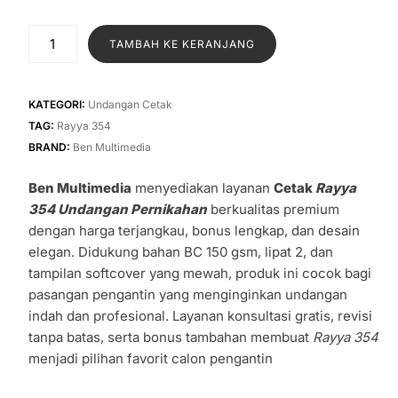
aslinya
saat
adalah:
ini
Kuantitas
TAMBAH KE KERANJANG
Rp1.400.
adalah:
Cetak
Rayya
Rp1.100.
354
KATEGORI:
Undangan Cetak
Undangan
TAG:
Rayya 354
Pernikahan
BRAND:
Ben Multimedia
Ben Multimedia
menyediakan layanan
Cetak
Rayya
354 Undangan Pernikahan
berkualitas premium
dengan harga terjangkau, bonus lengkap, dan desain
elegan. Didukung bahan BC 150 gsm, lipat 2, dan
tampilan softcover yang mewah, produk ini cocok bagi
pasangan pengantin yang menginginkan undangan
indah dan profesional. Layanan konsultasi gratis, revisi
tanpa batas, serta bonus tambahan membuat
Rayya 354
menjadi pilihan favorit calon pengantin