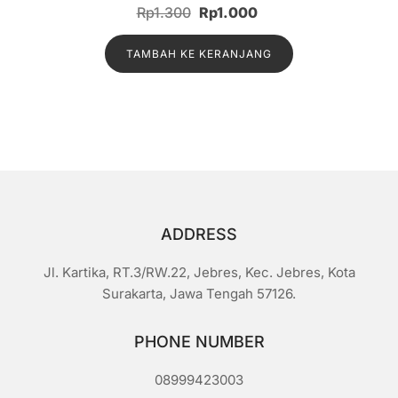
D
Harga
Harga
Rp
1.300
Rp
1.000
i
n
aslinya
saat
i
l
TAMBAH KE KERANJANG
adalah:
ini
a
i
Rp1.300.
adalah:
0
d
Rp1.000.
a
r
i
5
ADDRESS
Jl. Kartika, RT.3/RW.22, Jebres, Kec. Jebres, Kota
Surakarta, Jawa Tengah 57126.
PHONE NUMBER
08999423003