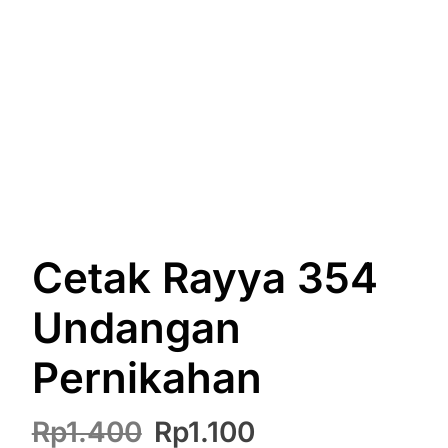
Cetak Rayya 354
Undangan
Pernikahan
Harga
Harga
Rp
1.400
Rp
1.100