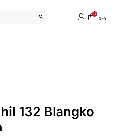
0
Rp0
hil 132 Blangko
n