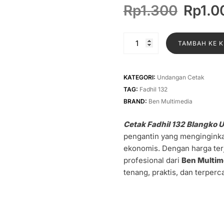
Harga
Rp
1.300
Rp
1.0
asliny
adalah
Kuantitas
TAMBAH KE 
Rp1.30
Cetak
Fadhil
132
KATEGORI:
Undangan Cetak
Blangko
TAG:
Fadhil 132
Undangan
BRAND:
Ben Multimedia
Cetak Fadhil 132 Blangko
pengantin yang menginginka
ekonomis. Dengan harga ter
profesional dari
Ben Multim
tenang, praktis, dan terperc