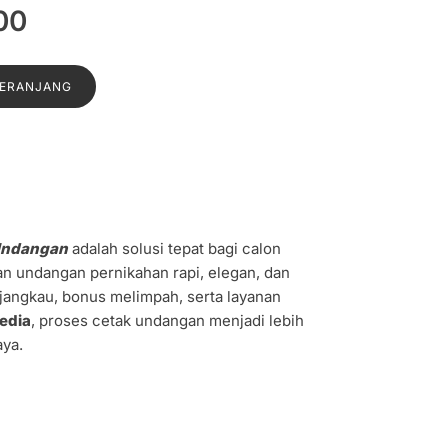
Harga
00
a
saat
:
ini
KERANJANG
0.
adalah:
Rp1.000.
 Undangan
adalah solusi tepat bagi calon
n undangan pernikahan rapi, elegan, dan
jangkau, bonus melimpah, serta layanan
edia
, proses cetak undangan menjadi lebih
aya.