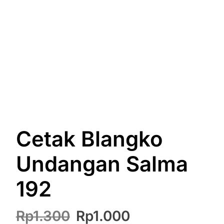
Cetak Blangko
Undangan Salma
192
Harga
Harga
Rp
1.300
Rp
1.000