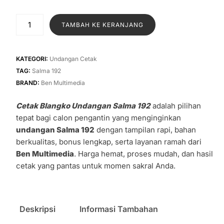
aslinya
saat
adalah:
ini
Kuantitas
TAMBAH KE KERANJANG
Rp1.300.
adalah:
Cetak
Blangko
Rp1.000.
Undangan
KATEGORI:
Undangan Cetak
Salma
TAG:
Salma 192
192
BRAND:
Ben Multimedia
Cetak Blangko Undangan Salma 192
adalah pilihan
tepat bagi calon pengantin yang menginginkan
undangan Salma 192
dengan tampilan rapi, bahan
berkualitas, bonus lengkap, serta layanan ramah dari
Ben Multimedia
. Harga hemat, proses mudah, dan hasil
cetak yang pantas untuk momen sakral Anda.
Deskripsi
Informasi Tambahan