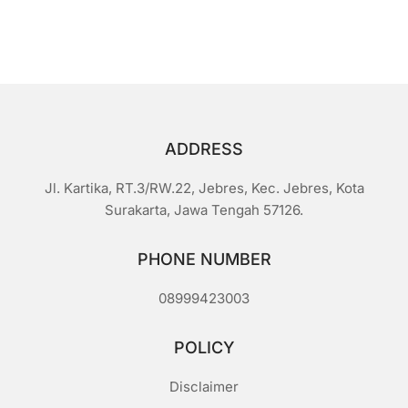
Rp1.000.
a
r
i
5
ADDRESS
Jl. Kartika, RT.3/RW.22, Jebres, Kec. Jebres, Kota
Surakarta, Jawa Tengah 57126.
PHONE NUMBER
08999423003
POLICY
Disclaimer