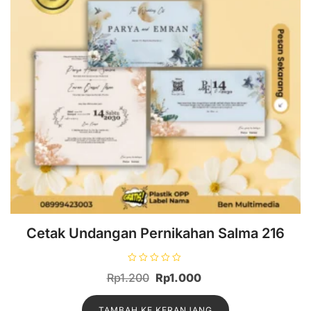
Cetak Undangan Pernikahan Salma 216
D
Harga
Harga
Rp
1.200
Rp
1.000
i
n
aslinya
saat
i
l
TAMBAH KE KERANJANG