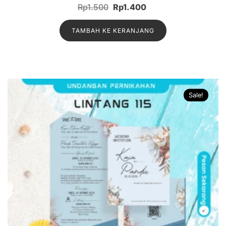
D
Rp
1.500
Rp
1.400
i
n
i
l
TAMBAH KE KERANJANG
a
i
0
d
a
r
i
5
Sale!