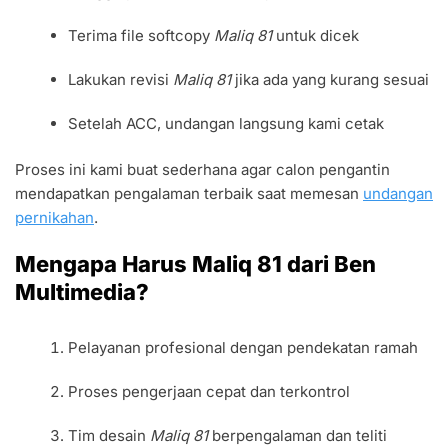
Terima file softcopy
Maliq 81
untuk dicek
Lakukan revisi
Maliq 81
jika ada yang kurang sesuai
Setelah ACC, undangan langsung kami cetak
Proses ini kami buat sederhana agar calon pengantin
mendapatkan pengalaman terbaik saat memesan
undangan
pernikahan
.
Mengapa Harus Maliq 81 dari Ben
Multimedia?
Pelayanan profesional dengan pendekatan ramah
Proses pengerjaan cepat dan terkontrol
Tim desain
Maliq 81
berpengalaman dan teliti