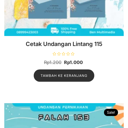
Cetak Undangan Lintang 115
D
Rp
1.200
Rp
1.000
i
n
i
l
TAMBAH KE KERANJANG
a
i
0
d
a
r
i
5
Sale!