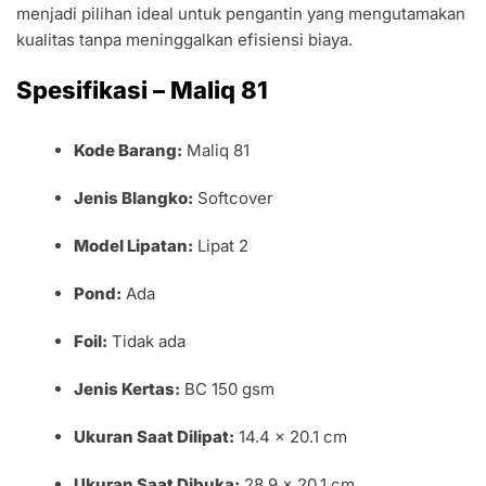
menjadi pilihan ideal untuk pengantin yang mengutamakan
kualitas tanpa meninggalkan efisiensi biaya.
Spesifikasi – Maliq 81
Kode Barang:
Maliq 81
Jenis Blangko:
Softcover
Model Lipatan:
Lipat 2
Pond:
Ada
Foil:
Tidak ada
Jenis Kertas:
BC 150 gsm
Ukuran Saat Dilipat:
14.4 x 20.1 cm
Ukuran Saat Dibuka:
28.9 x 20.1 cm