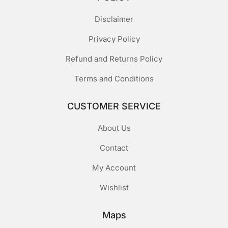
Disclaimer
Privacy Policy
Refund and Returns Policy
Terms and Conditions
CUSTOMER SERVICE
About Us
Contact
My Account
Wishlist
Maps