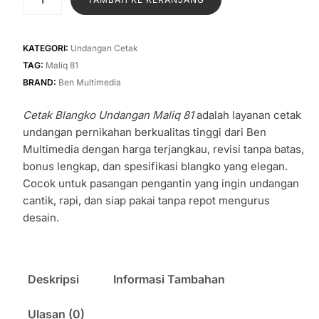
KATEGORI:
Undangan Cetak
TAG:
Maliq 81
BRAND:
Ben Multimedia
Cetak Blangko Undangan Maliq 81
adalah layanan cetak
undangan pernikahan berkualitas tinggi dari Ben
Multimedia dengan harga terjangkau, revisi tanpa batas,
bonus lengkap, dan spesifikasi blangko yang elegan.
Cocok untuk pasangan pengantin yang ingin undangan
cantik, rapi, dan siap pakai tanpa repot mengurus
desain.
Deskripsi
Informasi Tambahan
Ulasan (0)