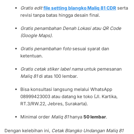
Gratis edit
file setting blangko Maliq 81 CDR
serta
revisi tanpa batas hingga desain final.
Gratis penambahan Denah Lokasi atau QR Code
(Google Maps).
Gratis penambahan foto
sesuai syarat dan
ketentuan.
Gratis cetak stiker label nama
untuk pemesanan
Maliq 81
di atas 100 lembar.
Bisa konsultasi langsung melalui WhatsApp
08999423003 atau datang ke toko (Jl. Kartika,
RT.3/RW.22, Jebres, Surakarta).
Minimal order
Maliq 81
hanya
50 lembar
.
Dengan kelebihan ini,
Cetak Blangko Undangan Maliq 81