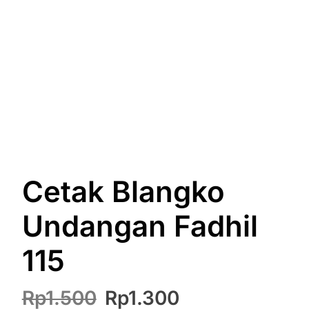
Cetak Blangko
Undangan Fadhil
115
Harga
Harga
Rp
1.500
Rp
1.300