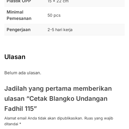
Plastik OPP
15 × 22 cm
Minimal
50 pcs
Pemesanan
Pengerjaan
2-5 hari kerja
Ulasan
Belum ada ulasan.
Jadilah yang pertama memberikan
ulasan “Cetak Blangko Undangan
Fadhil 115”
Alamat email Anda tidak akan dipublikasikan.
Ruas yang wajib
ditandai
*