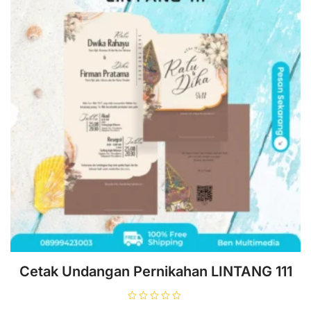
Cetak Undangan Pernikahan LINTANG 111
D