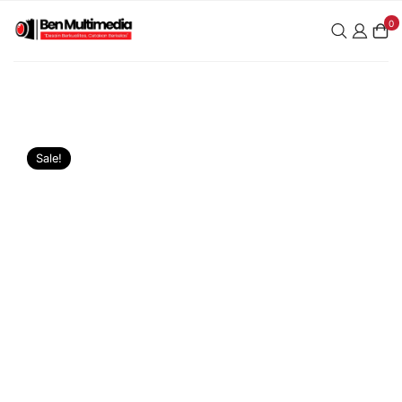
Skip
0
to
content
Sale!