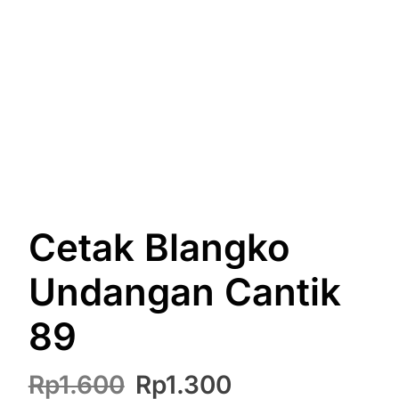
Cetak Blangko
Undangan Cantik
89
Harga
Harga
Rp
1.600
Rp
1.300