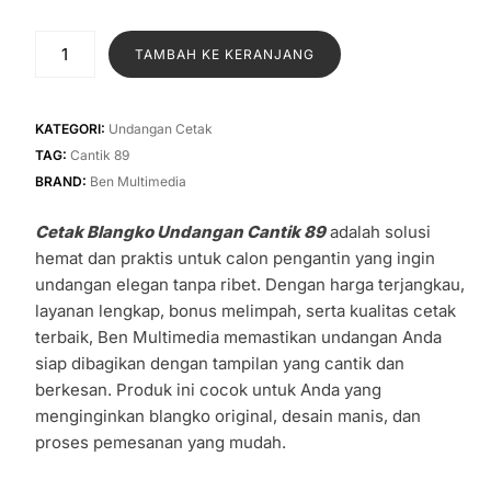
aslinya
saat
adalah:
ini
Kuantitas
TAMBAH KE KERANJANG
Rp1.600.
adalah:
Cetak
Blangko
Rp1.300.
Undangan
KATEGORI:
Undangan Cetak
Cantik
TAG:
Cantik 89
89
BRAND:
Ben Multimedia
Cetak Blangko Undangan Cantik 89
adalah solusi
hemat dan praktis untuk calon pengantin yang ingin
undangan elegan tanpa ribet. Dengan harga terjangkau,
layanan lengkap, bonus melimpah, serta kualitas cetak
terbaik, Ben Multimedia memastikan undangan Anda
siap dibagikan dengan tampilan yang cantik dan
berkesan. Produk ini cocok untuk Anda yang
menginginkan blangko original, desain manis, dan
proses pemesanan yang mudah.