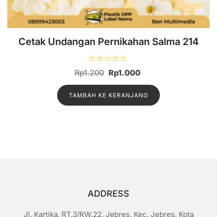
Cetak Undangan Pernikahan Salma 214
D
Harga
Harga
Rp
1.200
Rp
1.000
i
n
aslinya
saat
i
l
TAMBAH KE KERANJANG
adalah:
ini
a
i
Rp1.200.
adalah:
0
d
Rp1.000.
a
r
i
5
ADDRESS
Jl. Kartika, RT.3/RW.22, Jebres, Kec. Jebres, Kota