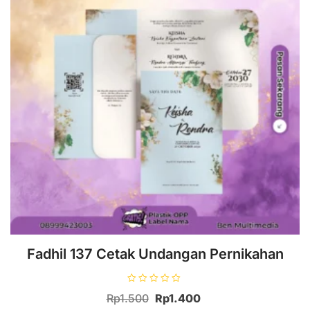
Fadhil 137 Cetak Undangan Pernikahan
D
Harga
Harga
Rp
1.500
Rp
1.400
i
n