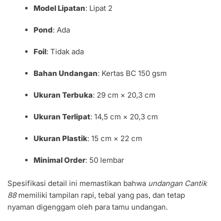
Model Lipatan
: Lipat 2
Pond
: Ada
Foil
: Tidak ada
Bahan Undangan
: Kertas BC 150 gsm
Ukuran Terbuka
: 29 cm × 20,3 cm
Ukuran Terlipat
: 14,5 cm × 20,3 cm
Ukuran Plastik
: 15 cm × 22 cm
Minimal Order
: 50 lembar
Spesifikasi detail ini memastikan bahwa
undangan Cantik
88
memiliki tampilan rapi, tebal yang pas, dan tetap
nyaman digenggam oleh para tamu undangan.