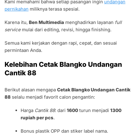
Kami memahami bahwa setiap pasangan ingin
undangan
pernikahan
miliknya terasa spesial.
Karena itu,
Ben Multimedia
menghadirkan layanan
full
service
mulai dari editing, revisi, hingga finishing.
Semua kami kerjakan dengan rapi, cepat, dan sesuai
permintaan Anda.
Kelebihan Cetak Blangko Undangan
Cantik 88
Berikut alasan mengapa
Cetak Blangko Undangan Cantik
88
selalu menjadi favorit calon pengantin:
Harga
Cantik 88
: dari
1600
turun menjadi
1300
rupiah per pcs
.
Bonus plastik OPP dan stiker label nama.