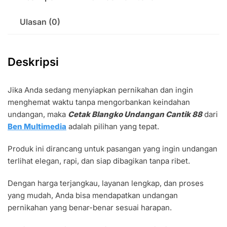
Ulasan (0)
Deskripsi
Jika Anda sedang menyiapkan pernikahan dan ingin
menghemat waktu tanpa mengorbankan keindahan
undangan, maka
Cetak Blangko Undangan Cantik 88
dari
Ben Multimedia
adalah pilihan yang tepat.
Produk ini dirancang untuk pasangan yang ingin undangan
terlihat elegan, rapi, dan siap dibagikan tanpa ribet.
Dengan harga terjangkau, layanan lengkap, dan proses
yang mudah, Anda bisa mendapatkan undangan
pernikahan yang benar-benar sesuai harapan.