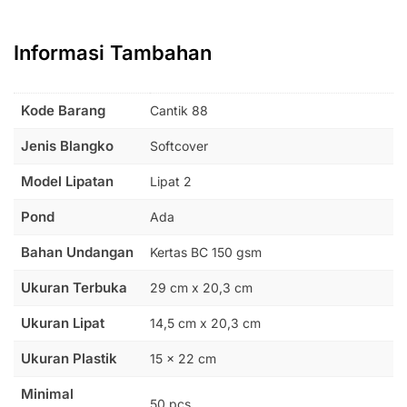
Informasi Tambahan
Kode Barang
Cantik 88
Jenis Blangko
Softcover
Model Lipatan
Lipat 2
Pond
Ada
Bahan Undangan
Kertas BC 150 gsm
Ukuran Terbuka
29 cm x 20,3 cm
Ukuran Lipat
14,5 cm x 20,3 cm
Ukuran Plastik
15 × 22 cm
Minimal
50 pcs