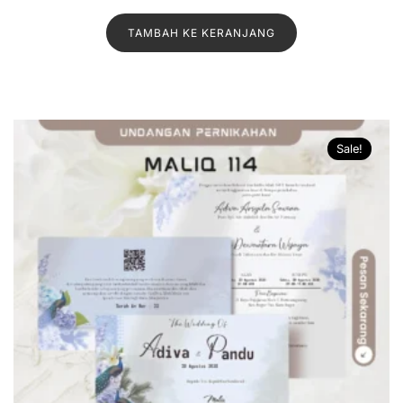
n
aslinya
saat
i
l
TAMBAH KE KERANJANG
adalah:
ini
a
i
Rp1.200.
adalah:
0
d
Rp1.000.
a
r
i
5
Sale!