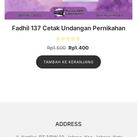
Fadhil 137 Cetak Undangan Pernikahan
D
Harga
Harga
Rp
1.500
Rp
1.400
i
n
aslinya
saat
i
l
TAMBAH KE KERANJANG
adalah:
ini
a
i
Rp1.500.
adalah:
0
d
Rp1.400.
a
r
i
5
ADDRESS