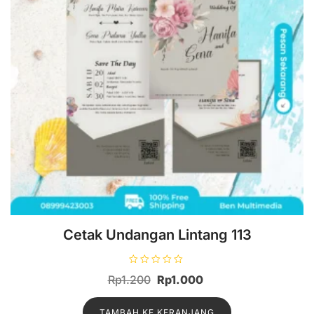
Cetak Undangan Lintang 113
D
Harga
Harga
Rp
1.200
Rp
1.000
i
n
aslinya
saat
i
l
TAMBAH KE KERANJANG