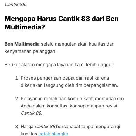
Cantik 88
.
Mengapa Harus Cantik 88 dari Ben
Multimedia?
Ben Multimedia
selalu mengutamakan kualitas dan
kenyamanan pelanggan.
Berikut alasan mengapa layanan kami lebih unggul:
Proses pengerjaan cepat dan rapi karena
dikerjakan langsung oleh tim berpengalaman.
Pelayanan ramah dan komunikatif, memudahkan
Anda dalam konsultasi konsep maupun revisi
Cantik 88
.
Harga
Cantik 88
bersahabat tanpa mengurangi
kualitas
cetak blangko
.