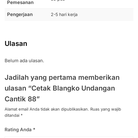
Pemesanan
Pengerjaan
2-5 hari kerja
Ulasan
Belum ada ulasan.
Jadilah yang pertama memberikan
ulasan “Cetak Blangko Undangan
Cantik 88”
Alamat email Anda tidak akan dipublikasikan.
Ruas yang wajib
ditandai
*
Rating Anda
*