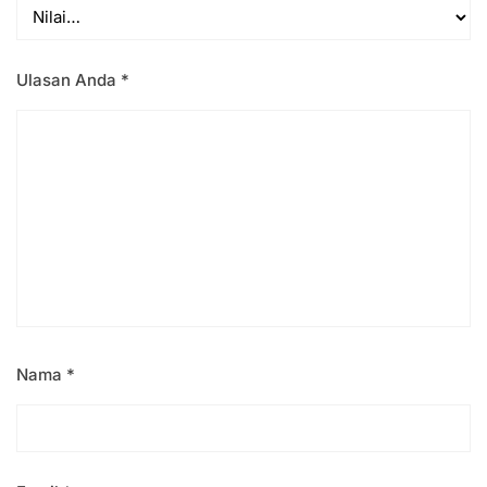
Ulasan Anda
*
Nama
*