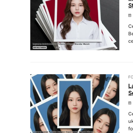
S
C
Be
c
F
L
S
Ce
u
f