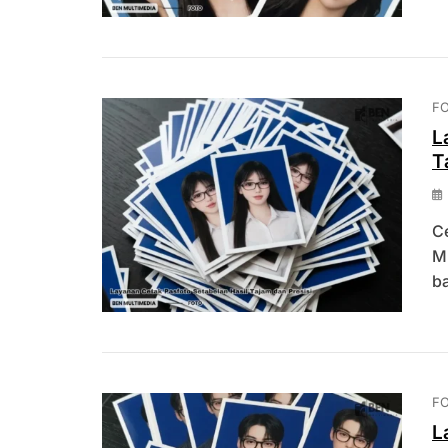
F
L
T
Ce
M
b
F
L