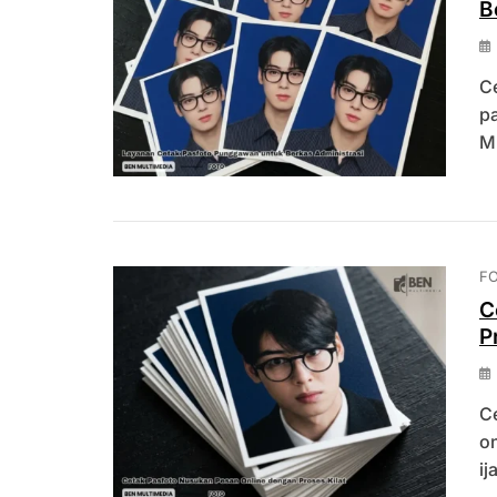
B
C
pa
M
F
C
P
C
o
ij