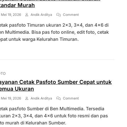
tandar Murah
On
Mei 19, 2026
Andik Arditya
Comment
Layanan
etak pasfoto Timuran ukuran 2×3, 3×4, dan 4×6 di
Cetak
Pasfoto
n Multimedia. Bisa pas foto online, edit foto, cetak
Timuran
epat untuk warga Kelurahan Timuran.
Ukuran
Standar
Murah
OTO
ayanan Cetak Pasfoto Sumber Cepat untuk
emua Ukuran
On
Mei 19, 2026
Andik Arditya
Comment
Layanan
tak pasfoto Sumber di Ben Multimedia. Tersedia
Cetak
Pasfoto
kuran 2×3, 3×4, dan 4×6 untuk foto resmi dan pas
Sumber
oto murah di Kelurahan Sumber.
Cepat