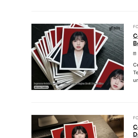
F
C
B
Ce
Te
u
F
C
D