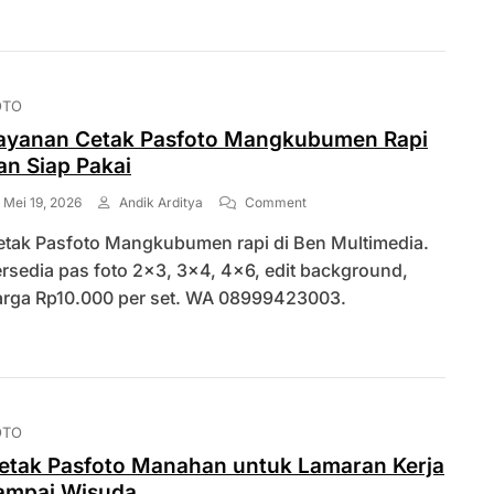
Dengan
Proses
Kilat
OTO
ayanan Cetak Pasfoto Mangkubumen Rapi
an Siap Pakai
On
Mei 19, 2026
Andik Arditya
Comment
Layanan
etak Pasfoto Mangkubumen rapi di Ben Multimedia.
Cetak
Pasfoto
rsedia pas foto 2×3, 3×4, 4×6, edit background,
Mangkubumen
arga Rp10.000 per set. WA 08999423003.
Rapi
Dan
Siap
Pakai
OTO
etak Pasfoto Manahan untuk Lamaran Kerja
ampai Wisuda