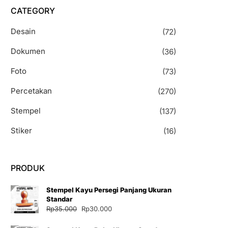
CATEGORY
Desain
(72)
Dokumen
(36)
Foto
(73)
Percetakan
(270)
Stempel
(137)
Stiker
(16)
PRODUK
Stempel Kayu Persegi Panjang Ukuran
Standar
Harga
Harga
Rp
35.000
Rp
30.000
aslinya
saat