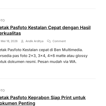
Harga
Terjangkau
OTO
etak Pasfoto Kestalan Cepat dengan Hasil
erkualitas
On
Mei 18, 2026
Andik Arditya
Comment
Cetak
tak Pasfoto Kestalan cepat di Ben Multimedia.
Pasfoto
Kestalan
rsedia pas foto 2×3, 3×4, 4×6 matte atau glossy
Cepat
ntuk dokumen resmi. Pesan mudah via WA.
Dengan
Hasil
Berkualitas
OTO
etak Pasfoto Keprabon Siap Print untuk
okumen Penting