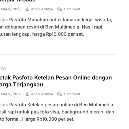
On
Mei 18, 2026
Andik Arditya
Comment
Cetak
etak Pasfoto Manahan untuk lamaran kerja, wisuda,
Pasfoto
Manahan
n dokumen resmi di Ben Multimedia. Hasil rapi,
Untuk
uran lengkap, harga Rp10.000 per set.
Lamaran
Kerja
Sampai
Wisuda
OTO
etak Pasfoto Ketelan Pesan Online dengan
arga Terjangkau
On
Mei 18, 2026
Andik Arditya
Comment
Cetak
tak Pasfoto Ketelan pesan online di Ben Multimedia.
Pasfoto
Ketelan
sil rapi untuk pas foto visa, background merah, dan
Pesan
to formal. Harga Rp10.000 per set.
Online
Dengan