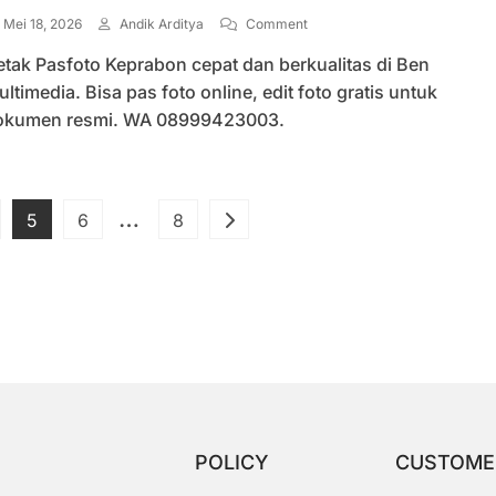
On
Mei 18, 2026
Andik Arditya
Comment
Cetak
tak Pasfoto Keprabon cepat dan berkualitas di Ben
Pasfoto
Keprabon
ltimedia. Bisa pas foto online, edit foto gratis untuk
Siap
okumen resmi. WA 08999423003.
Print
Untuk
Dokumen
Penting
Paginasi
…
ge
Page
Page
Page
5
6
8
pos
POLICY
CUSTOME