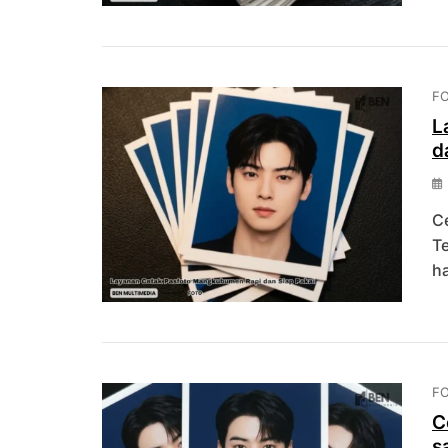
F
L
d
C
Te
h
F
C
s