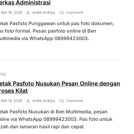
erkas Administrasi
On
Mei 19, 2026
Andik Arditya
Comment
Layanan
etak Pasfoto Punggawan untuk pas foto dokumen,
Cetak
Pasfoto
s foto formal. Pesan pasfoto online di Ben
Punggawan
ultimedia via WhatsApp 08999423003.
Untuk
Berkas
Administrasi
OTO
etak Pasfoto Nusukan Pesan Online dengan
roses Kilat
On
Mei 19, 2026
Andik Arditya
Comment
Cetak
etak Pasfoto Nusukan di Ben Multimedia, pesan
Pasfoto
Nusukan
nline via WhatsApp 08999423003. Pas foto untuk
Pesan
azah dan lamaran hasil rapi dan cepat.
Online