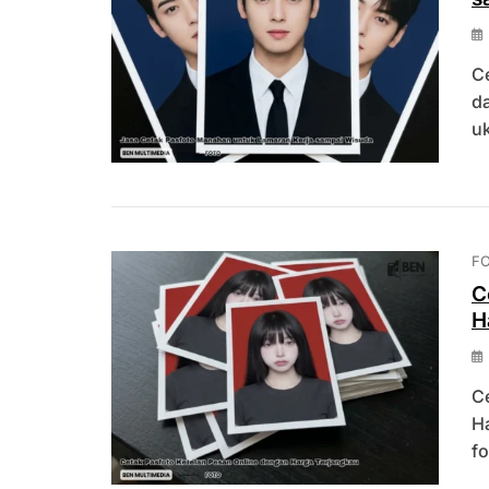
C
da
uk
F
C
H
Ce
Ha
fo