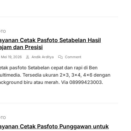
Untuk
Semua
Ukuran
OTO
ayanan Cetak Pasfoto Setabelan Hasil
ajam dan Presisi
On
Mei 19, 2026
Andik Arditya
Comment
Layanan
tak pasfoto Setabelan cepat dan rapi di Ben
Cetak
Pasfoto
ultimedia. Tersedia ukuran 2×3, 3×4, 4×6 dengan
Setabelan
ackground biru atau merah. Via 08999423003.
Hasil
Tajam
Dan
Presisi
OTO
ayanan Cetak Pasfoto Punggawan untuk