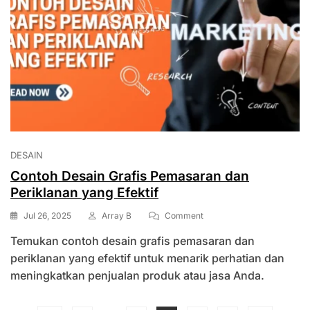
DESAIN
Contoh Desain Grafis Pemasaran dan
Periklanan yang Efektif
On
Jul 26, 2025
Array B
Comment
Contoh
Temukan contoh desain grafis pemasaran dan
Desain
Grafis
periklanan yang efektif untuk menarik perhatian dan
Pemasaran
meningkatkan penjualan produk atau jasa Anda.
Dan
Periklanan
Yang