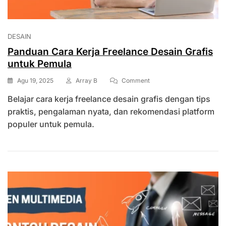
DESAIN
Panduan Cara Kerja Freelance Desain Grafis
untuk Pemula
On
Agu 19, 2025
Array B
Comment
Panduan
Belajar cara kerja freelance desain grafis dengan tips
Cara
Kerja
praktis, pengalaman nyata, dan rekomendasi platform
Freelance
populer untuk pemula.
Desain
Grafis
Untuk
Pemula