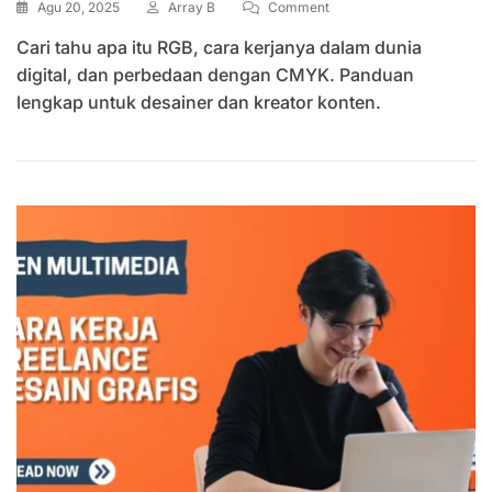
On
Agu 20, 2025
Array B
Comment
Apa
Cari tahu apa itu RGB, cara kerjanya dalam dunia
Itu
RGB?
digital, dan perbedaan dengan CMYK. Panduan
Pengertian,
lengkap untuk desainer dan kreator konten.
Cara
Kerja,
Dan
Fungsinya