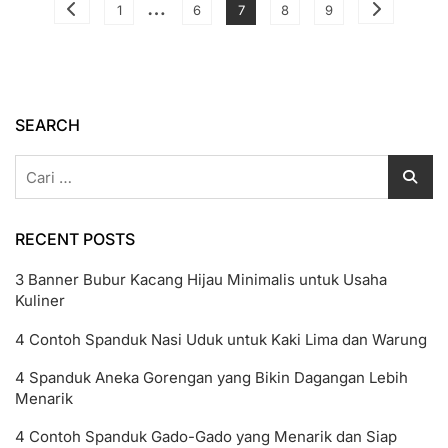
Paginasi
…
Page
Page
Page
Page
Page
1
6
7
8
9
Efektif
pos
SEARCH
Cari
untuk:
RECENT POSTS
3 Banner Bubur Kacang Hijau Minimalis untuk Usaha
Kuliner
4 Contoh Spanduk Nasi Uduk untuk Kaki Lima dan Warung
4 Spanduk Aneka Gorengan yang Bikin Dagangan Lebih
Menarik
4 Contoh Spanduk Gado-Gado yang Menarik dan Siap