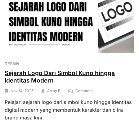
DESAIN
Sejarah Logo Dari Simbol Kuno hingga
Identitas Modern
On
Nov 14, 2025
Array B
Comment
Sejarah
Pelajari sejarah logo dari simbol kuno hingga identitas
Logo
Dari
digital modern yang membentuk karakter dan citra
Simbol
brand masa kini.
Kuno
Hingga
Identitas
Modern