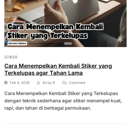
STIKER
Cara Menempelkan Kembali Stiker yang
Terkelupas agar Tahan Lama
On
Feb 4, 2026
Array B
Comment
Cara
Cara Menempelkan Kembali Stiker yang Terkelupas
Menempelkan
Kembali
dengan teknik sederhana agar stiker menempel kuat,
Stiker
rapi, dan tahan di berbagai permukaan.
Yang
Terkelupas
Agar
Tahan