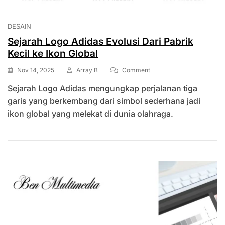
DESAIN
Sejarah Logo Adidas Evolusi Dari Pabrik
Kecil ke Ikon Global
On
Nov 14, 2025
Array B
Comment
Sejarah
Sejarah Logo Adidas mengungkap perjalanan tiga
Logo
Adidas
garis yang berkembang dari simbol sederhana jadi
Evolusi
ikon global yang melekat di dunia olahraga.
Dari
Pabrik
Kecil
Ke
Ikon
Global