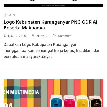
DESAIN
Logo Kabupaten Karanganyar PNG CDR AI
Beserta Maknanya
On
Nov 10, 2025
Array B
Comment
Logo
Dapatkan Logo Kabupaten Karanganyar
Kabupaten
Karanganyar
menggambarkan semangat kerja keras, keadilan, dan
PNG
persatuan masyarakatnya.
CDR
AI
Beserta
Maknanya