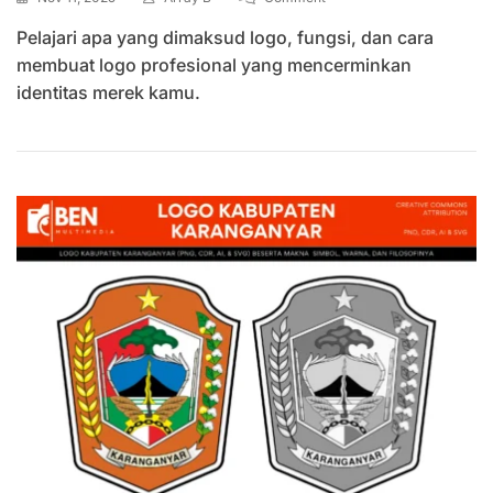
Apa
Pelajari apa yang dimaksud logo, fungsi, dan cara
Yang
Dimaksud
membuat logo profesional yang mencerminkan
Logo?
identitas merek kamu.
Pengertian,
Fungsi,
Dan
Ciri-
Cirinya