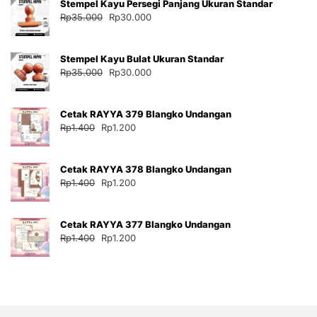
Stempel Kayu Persegi Panjang Ukuran Standar
Harga
Harga
Rp
35.000
Rp
30.000
aslinya
saat
adalah:
ini
Stempel Kayu Bulat Ukuran Standar
Rp35.000.
adalah:
Harga
Harga
Rp
35.000
Rp
30.000
Rp30.000.
aslinya
saat
adalah:
ini
Cetak RAYYA 379 Blangko Undangan
Rp35.000.
adalah:
Harga
Harga
Rp
1.400
Rp
1.200
Rp30.000.
aslinya
saat
adalah:
ini
Cetak RAYYA 378 Blangko Undangan
Rp1.400.
adalah:
Harga
Harga
Rp
1.400
Rp
1.200
Rp1.200.
aslinya
saat
adalah:
ini
Cetak RAYYA 377 Blangko Undangan
Rp1.400.
adalah:
Harga
Harga
Rp
1.400
Rp
1.200
Rp1.200.
aslinya
saat
adalah:
ini
Rp1.400.
adalah:
Rp1.200.