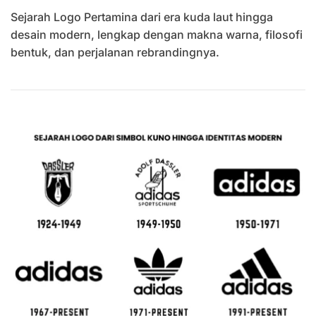
Sejarah
Sejarah Logo Pertamina dari era kuda laut hingga
Logo
Pertamina
desain modern, lengkap dengan makna warna, filosofi
Evolusi
bentuk, dan perjalanan rebrandingnya.
Dari
Kuda
Laut
Ke
Era
Modern