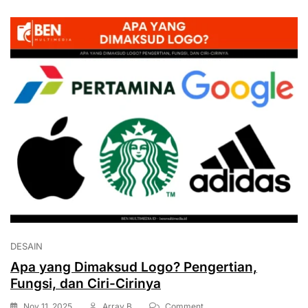
DESAIN
Apa yang Dimaksud Logo? Pengertian,
Fungsi, dan Ciri-Cirinya
On
Nov 11, 2025
Array B
Comment