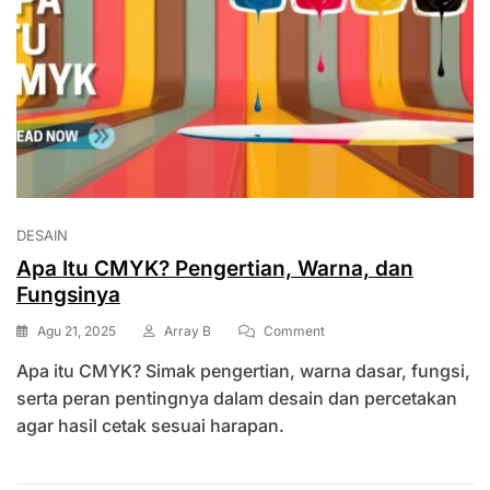
DESAIN
Apa Itu CMYK? Pengertian, Warna, dan
Fungsinya
On
Agu 21, 2025
Array B
Comment
Apa
Apa itu CMYK? Simak pengertian, warna dasar, fungsi,
Itu
CMYK?
serta peran pentingnya dalam desain dan percetakan
Pengertian,
agar hasil cetak sesuai harapan.
Warna,
Dan
Fungsinya