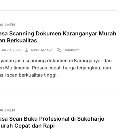
Fungsinya
OKUMEN
asa Scanning Dokumen Karanganyar Murah
an Berkualitas
On
Jul 29, 2025
Andik Arditya
Comment
Jasa
ayanan jasa scanning dokumen di Karanganyar dari
Scanning
Dokumen
n Multimedia. Proses cepat, harga terjangkau, dan
Karanganyar
sil scan berkualitas tinggi.
Murah
Dan
Berkualitas
OKUMEN
asa Scan Buku Profesional di Sukoharjo
urah Cepat dan Rapi