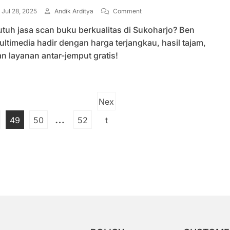
On
Jul 28, 2025
Andik Arditya
Comment
Jasa
tuh jasa scan buku berkualitas di Sukoharjo? Ben
Scan
Buku
ltimedia hadir dengan harga terjangkau, hasil tajam,
Profesional
n layanan antar-jemput gratis!
Di
Sukoharjo
Murah
Cepat
Paginasi
Dan
Nex
Rapi
pos
…
ge
Page
Page
Page
Next
49
50
52
t
page