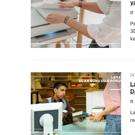
y
Pe
3D
k
D
L
D
L
ra