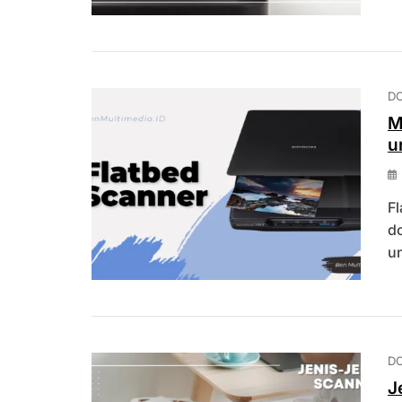
D
M
u
Fl
d
un
D
J