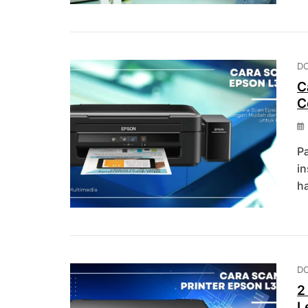
D
C
C
P
i
ha
D
2
L