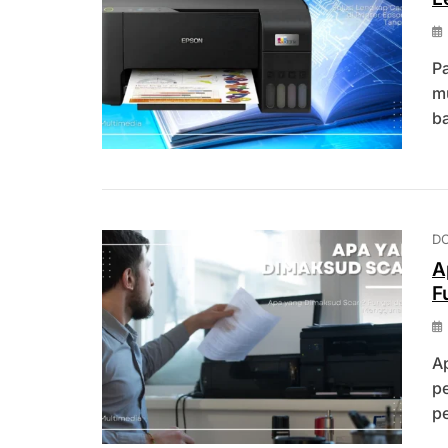
Pa
mu
ba
D
A
F
A
pe
p