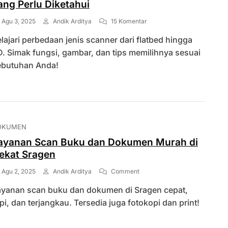
ang Perlu Diketahui
Pada
Agu 3, 2025
Andik Arditya
15 Komentar
Jenis-
lajari perbedaan jenis scanner dari flatbed hingga
Jenis
Scanner
. Simak fungsi, gambar, dan tips memilihnya sesuai
Beserta
ebutuhan Anda!
Gambarnya
Yang
Perlu
Diketahui
OKUMEN
ayanan Scan Buku dan Dokumen Murah di
ekat Sragen
On
Agu 2, 2025
Andik Arditya
Comment
Layanan
ayanan scan buku dan dokumen di Sragen cepat,
Scan
Buku
pi, dan terjangkau. Tersedia juga fotokopi dan print!
Dan
Dokumen