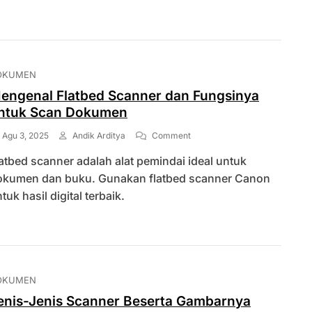
Dalam
Digitalisasi
OKUMEN
engenal Flatbed Scanner dan Fungsinya
ntuk Scan Dokumen
On
Agu 3, 2025
Andik Arditya
Comment
Mengenal
atbed scanner adalah alat pemindai ideal untuk
Flatbed
Scanner
okumen dan buku. Gunakan flatbed scanner Canon
Dan
tuk hasil digital terbaik.
Fungsinya
Untuk
Scan
Dokumen
OKUMEN
enis-Jenis Scanner Beserta Gambarnya