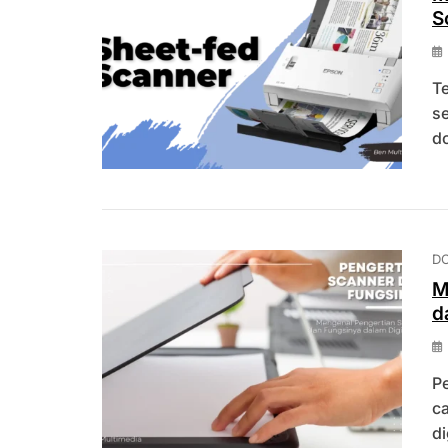
S
T
s
d
D
M
d
Pe
ca
di