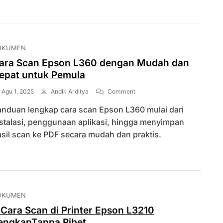
Murah
Di
Dekat
Sragen
OKUMEN
ara Scan Epson L360 dengan Mudah dan
epat untuk Pemula
On
Agu 1, 2025
Andik Arditya
Comment
Cara
anduan lengkap cara scan Epson L360 mulai dari
Scan
Epson
nstalasi, penggunaan aplikasi, hingga menyimpan
L360
sil scan ke PDF secara mudah dan praktis.
Dengan
Mudah
Dan
Cepat
Untuk
Pemula
OKUMEN
 Cara Scan di Printer Epson L3210
engkapTanpa Ribet