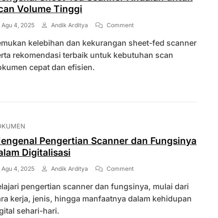
can Volume Tinggi
On
Agu 4, 2025
Andik Arditya
Comment
Mengenal
emukan kelebihan dan kekurangan sheet-fed scanner
Sheet-
Fed
erta rekomendasi terbaik untuk kebutuhan scan
Scanner
okumen cepat dan efisien.
Andalan
Untuk
Scan
Volume
Tinggi
OKUMEN
engenal Pengertian Scanner dan Fungsinya
alam Digitalisasi
On
Agu 4, 2025
Andik Arditya
Comment
Mengenal
lajari pengertian scanner dan fungsinya, mulai dari
Pengertian
Scanner
ra kerja, jenis, hingga manfaatnya dalam kehidupan
Dan
gital sehari-hari.
Fungsinya