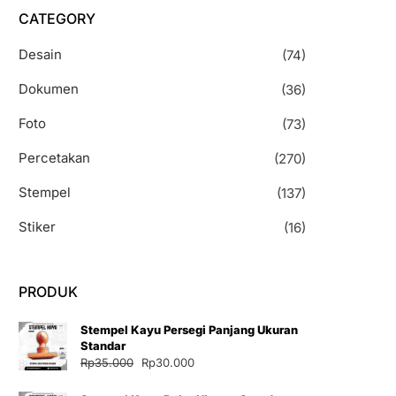
CATEGORY
Desain
(74)
Dokumen
(36)
Foto
(73)
Percetakan
(270)
Stempel
(137)
Stiker
(16)
PRODUK
Stempel Kayu Persegi Panjang Ukuran
Standar
Harga
Harga
Rp
35.000
Rp
30.000
aslinya
saat