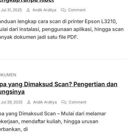
On
Jul 31, 2025
Andik Arditya
Comment
2
nduan lengkap cara scan di printer Epson L3210,
Cara
Scan
lai dari instalasi, penggunaan aplikasi, hingga scan
Di
nyak dokumen jadi satu file PDF.
Printer
Epson
L3210
LengkapTanpa
Ribet
OKUMEN
pa yang Dimaksud Scan? Pengertian dan
ungsinya
On
Jul 29, 2025
Andik Arditya
Comment
Apa
pa yang Dimaksud Scan – Mulai dari melamar
Yang
Dimaksud
kerjaan, mendaftar kuliah, hingga urusan
Scan?
erbankan, di
Pengertian
Dan