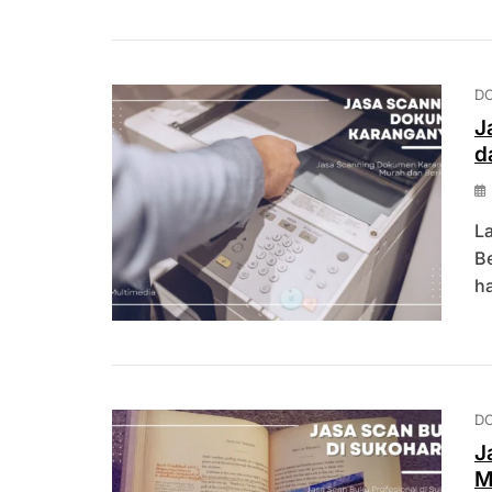
D
J
d
L
Be
ha
D
J
M