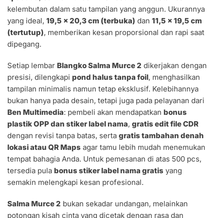
kelembutan dalam satu tampilan yang anggun. Ukurannya
yang ideal,
19,5 x 20,3 cm (terbuka)
dan
11,5 x 19,5 cm
(tertutup)
, memberikan kesan proporsional dan rapi saat
dipegang.
Setiap lembar
Blangko Salma Murce 2
dikerjakan dengan
presisi, dilengkapi
pond halus tanpa foil
, menghasilkan
tampilan minimalis namun tetap eksklusif. Kelebihannya
bukan hanya pada desain, tetapi juga pada pelayanan dari
Ben Multimedia
: pembeli akan mendapatkan
bonus
plastik OPP dan stiker label nama
,
gratis edit file CDR
dengan revisi tanpa batas, serta
gratis tambahan denah
lokasi atau QR Maps
agar tamu lebih mudah menemukan
tempat bahagia Anda. Untuk pemesanan di atas 500 pcs,
tersedia pula
bonus stiker label nama gratis
yang
semakin melengkapi kesan profesional.
Salma Murce 2
bukan sekadar undangan, melainkan
potongan kisah cinta yang dicetak dengan rasa dan