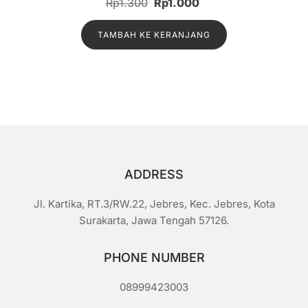
Harga
Harga
Rp
1.300
Rp
1.000
i
n
aslinya
saat
i
l
TAMBAH KE KERANJANG
adalah:
ini
a
i
Rp1.300.
adalah:
0
d
Rp1.000.
a
r
i
5
ADDRESS
Jl. Kartika, RT.3/RW.22, Jebres, Kec. Jebres, Kota
Surakarta, Jawa Tengah 57126.
PHONE NUMBER
08999423003