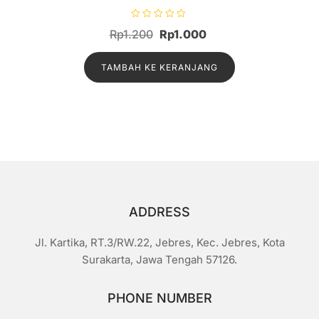
D
Harga
Harga
Rp
1.200
Rp
1.000
i
n
aslinya
saat
i
l
TAMBAH KE KERANJANG
adalah:
ini
a
i
Rp1.200.
adalah:
0
d
Rp1.000.
a
r
i
5
ADDRESS
Jl. Kartika, RT.3/RW.22, Jebres, Kec. Jebres, Kota
Surakarta, Jawa Tengah 57126.
PHONE NUMBER