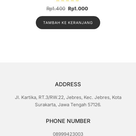
D
Harga
Harga
Rp
1.400
Rp
1.000
i
n
aslinya
saat
i
l
TAMBAH KE KERANJANG
adalah:
ini
a
i
Rp1.400.
adalah:
0
d
Rp1.000.
a
r
i
5
ADDRESS
Jl. Kartika, RT.3/RW.22, Jebres, Kec. Jebres, Kota
Surakarta, Jawa Tengah 57126.
PHONE NUMBER
08999423003