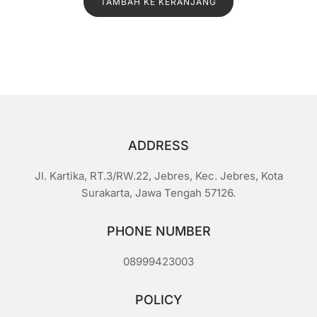
TAMBAH KE KERANJANG
adalah:
ini
a
i
Rp1.500.
adalah:
0
d
Rp1.200.
a
r
i
5
ADDRESS
Jl. Kartika, RT.3/RW.22, Jebres, Kec. Jebres, Kota
Surakarta, Jawa Tengah 57126.
PHONE NUMBER
08999423003
POLICY