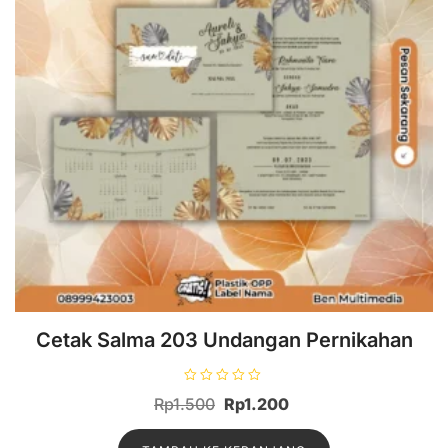
Cetak Salma 203 Undangan Pernikahan
D
Harga
Harga
Rp
1.500
Rp
1.200
i
n
aslinya
saat
i
l